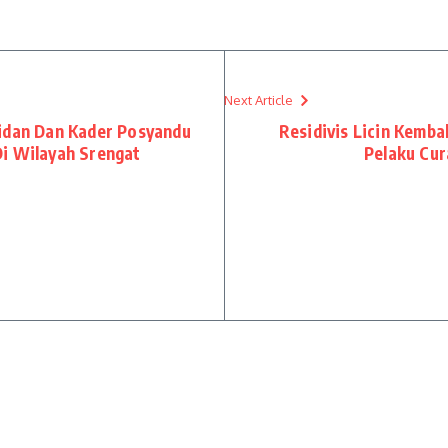
Next Article
Bidan Dan Kader Posyandu
Residivis Licin Kembal
Di Wilayah Srengat
Pelaku Cu