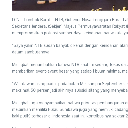
LCN – Lombok Barat – NTB, Gubenur Nusa Tenggara Barat Lal
Sekretaris Jenderal (Sekjen) Majelis Permusyawaratan Rakyat (
mempromosikan potensi sumber daya keindahan pariwisata yang 
“Saya yakin NTB sudah banyak dikenal dengan keindahan alam p
dalam sambutannya.
Miq Iqbal menambahkan bahwa NTB saat ini sedang fokus dal
memberikan event-event besar yang setiap 1 bulan minimal mem
“Wisatawan asing padat pada bulan Mei sampai September semen
maksimal 50 persen jadi akhirnya subsidi silang yang menyebab
Miq Iqbal juga menyampaikan bahwa prioritas pembangunan di
melainkan memiliki Pulau Sumbawa juga yang memiliki cadanga
kaki putih) terbesar di Indonesia saat ini, kontribusinya seki