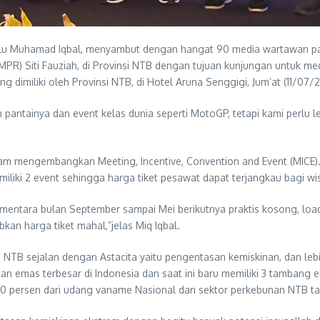
u Muhamad Iqbal, menyambut dengan hangat 90 media wartawan parl
MPR) Siti Fauziah, di Provinsi NTB dengan tujuan kunjungan untuk med
dimiliki oleh Provinsi NTB, di Hotel Aruna Senggigi, Jum’at (11/07/
antainya dan event kelas dunia seperti MotoGP, tetapi kami perlu le
am mengembangkan Meeting, Incentive, Convention and Event (MICE)
iliki 2 event sehingga harga tiket pesawat dapat terjangkau bagi wi
tara bulan September sampai Mei berikutnya praktis kosong, load fac
kan harga tiket mahal,”jelas Miq Iqbal.
 NTB sejalan dengan Astacita yaitu pengentasan kemiskinan, dan le
n emas terbesar di Indonesia dan saat ini baru memiliki 3 tambang
tar 20 persen dari udang vaname Nasional dan sektor perkebunan NTB ta