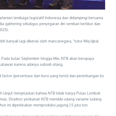
emen lembaga legislatif Indonesia dan didampingi bersama
ia gathering sekaligus penyegaran diri sembari berlibur dan
2025).
bih banyak lagi dikenal oleh mancanegara, “tutur Miq Iqbal
. Pada bulan September hingga Mei, NTB akan berupaya
satawan karena adanya subsidi silang.
tor (persentase dari kursi yang terisi) dari penerbangan itu
bih lanjut menjelaskan bahwa NTB tidak hanya Pulau Lombok
 emas. Disektor perikanan NTB memiliki udang vaname (udang
hun ini diperkirakan memproduksi jagung 1,5 juta ton.