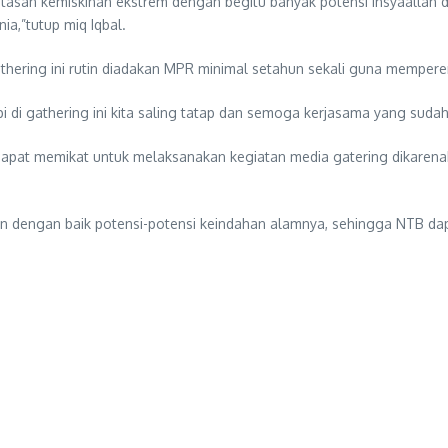
gentasan kemiskinan ekstrem dengan begitu banyak potensi insyaalla
ia,”tutup miq Iqbal.
athering ini rutin diadakan MPR minimal setahun sekali guna memper
i di gathering ini kita saling tatap dan semoga kerjasama yang sudah 
dapat memikat untuk melaksanakan kegiatan media gatering dikarena
n dengan baik potensi-potensi keindahan alamnya, sehingga NTB dap