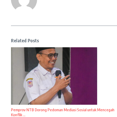
Related Posts
Pemprov NTB Dorong Pedoman Mediasi Sosial untuk Mencegah
Konflik ...