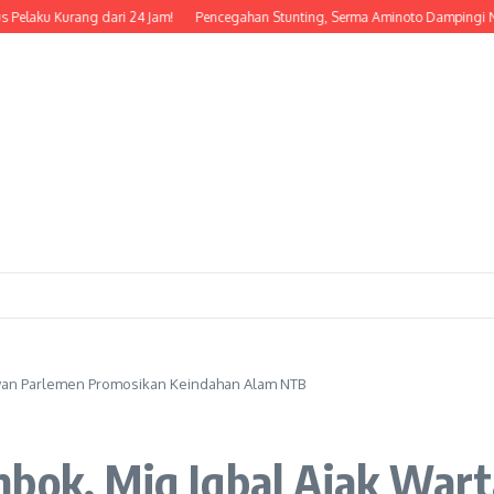
Kurang dari 24 Jam!
Pencegahan Stunting, Serma Aminoto Dampingi Nakes Dan
awan Parlemen Promosikan Keindahan Alam NTB
mbok, Miq Iqbal Ajak Wa