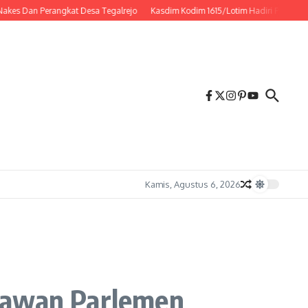
 Perangkat Desa Tegalrejo
Kasdim Kodim 1615/Lotim Hadiri Peringatan HUT K
Kamis, Agustus 6, 2026
rtawan Parlemen