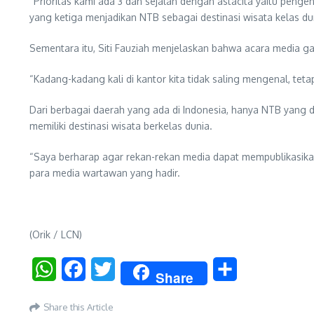
“Prioritas kami ada 3 dan sejalan dengan astacita yaitu pen
yang ketiga menjadikan NTB sebagai destinasi wisata kelas dun
Sementara itu, Siti Fauziah menjelaskan bahwa acara media g
“Kadang-kadang kali di kantor kita tidak saling mengenal, tetap
Dari berbagai daerah yang ada di Indonesia, hanya NTB yang 
memiliki destinasi wisata berkelas dunia.
“Saya berharap agar rekan-rekan media dapat mempublikasika
para media wartawan yang hadir.
(Orik / LCN)
WhatsApp
Facebook
Twitter
Share
Share
Share this Article