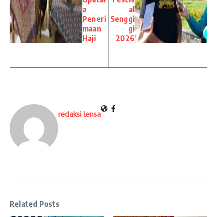
a
al
Peneri
Senggi
maan
gi
Haji
2026
redaksi lensa
Related Posts