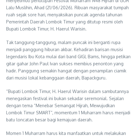
menyelimuti penutupan Festival Muharram 1448 Hijriah di GOR
Lalu Muslihin, Ahad (21/06/2026). Ribuan masyarakat tumpah
ruah sejak sore hari, menyaksikan puncak agenda tahunan
Pemerintah Daerah Lombok Timur yang ditutup resmi oleh
Bupati Lombok Timur, H. Haerul Warisin.
Tak tanggung-tanggung, malam puncak ini berganti rupa
menjadi panggung hiburan akbar. Kehadiran barisan musisi
legendaris Ibu Kota mulai dari band GIGI, Bams, hingga petikan
gitar gahar John Paul Ivan sukses membius penonton yang
hadir. Panggung semakin hangat dengan penampilan ciamik
dari musisi lokal kebanggaan daerah, Bapackguru.
“Bupati Lombok Timur, H. Haerul Warisin dalam sambutannya
menegaskan festival ini bukan sekadar seremonial. Sejalan
dengan tema “Menebar Semangat Hijrah, Mewujudkan
Lombok Timur SMART”, momentum 1 Muharram harus menjadi
batu loncatan besar bagi kemajuan daerah.
Momen 1 Muharram harus kita manfaatkan untuk melakukan