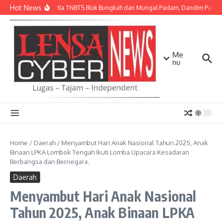
Lewati ke konten
Hot News
Api Karhutla TNBTS Blok Bungkah dan Mungal Padam, Dandim Pasurua
Me
nu
Home
/
Daerah
/
Menyambut Hari Anak Nasional Tahun 2025, Anak
Binaan LPKA Lombok Tengah Ikuti Lomba Upacara Kesadaran
Berbangsa dan Bernegara.
Daerah
Menyambut Hari Anak Nasional
Tahun 2025, Anak Binaan LPKA