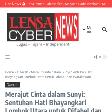
Lewati ke konten
Hot News
Ikhlas Tanpa Pamrih, Babinsa Sertu Maryono Hadir Membantu Masya
Me
nu
Home
/
Daerah
/
Merajut Cinta dalam Sunyi: Sentuhan Hati
Bhayangkari Lombok Utara untuk Difabel dan Warakawuri
Daerah
Merajut Cinta dalam Sunyi:
Sentuhan Hati Bhayangkari
Lombok Utara untuk Difabel dan