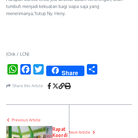
tumbuh menjadi kekuatan bagi siapa saja yang
menerimanya,”tutup Ny. Heny.
(Orik / LCN)
WhatsApp
Facebook
Twitter
Share
Share
Share this Article
Previous Article
Rapat
Next Article
Koordi