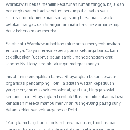
Warakawuri bebas memilih kebutuhan rumah tangga, baju, dan
perlengkapan pribadi sebelum berkumpul di salah satu
restoran untuk menikmati santap siang bersama. Tawa kecil,
pelukan hangat, dan linangan air mata haru mewarnai setiap
detik kebersamaan mereka.
Salah satu Warakawuri bahkan tak mampu menyembunyikan
emosinya. “Saya merasa seperti punya keluarga baru… kami
tak dilupakan,”ucapnya pelan sambil menggenggam erat
tangan Ny. Heny, seolah tak ingin melepaskannya.
Inisiatif ini menunjukkan bahwa Bhayangkari bukan sekadar
organisasi pendamping Polri. Ia adalah wadah kepedulian
yang menyentuh aspek emosional, spiritual, hingga sosial
kemanusiaan. Bhayangkari Lombok Utara membuktikan bahwa
kehadiran mereka mampu menyinari ruang-ruang paling sunyi
dalam kehidupan keluarga besar Polri.
“Yang kami bagi hari ini bukan hanya bantuan, tapi harapan.
Harapan bahwa cinta, jika dirawat dalam keheningan, akan