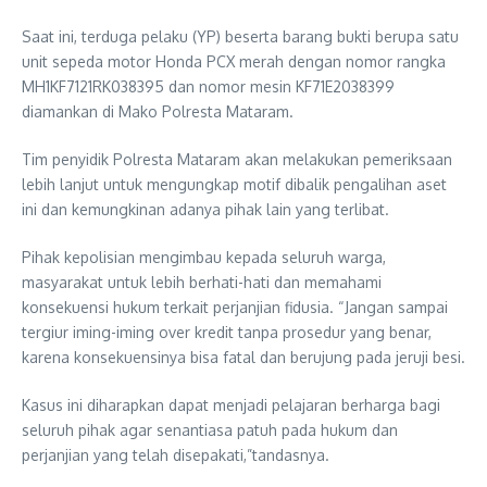
Saat ini, terduga pelaku (YP) beserta barang bukti berupa satu
unit sepeda motor Honda PCX merah dengan nomor rangka
MH1KF7121RK038395 dan nomor mesin KF71E2038399
diamankan di Mako Polresta Mataram.
Tim penyidik Polresta Mataram akan melakukan pemeriksaan
lebih lanjut untuk mengungkap motif dibalik pengalihan aset
ini dan kemungkinan adanya pihak lain yang terlibat.
Pihak kepolisian mengimbau kepada seluruh warga,
masyarakat untuk lebih berhati-hati dan memahami
konsekuensi hukum terkait perjanjian fidusia. “Jangan sampai
tergiur iming-iming over kredit tanpa prosedur yang benar,
karena konsekuensinya bisa fatal dan berujung pada jeruji besi.
Kasus ini diharapkan dapat menjadi pelajaran berharga bagi
seluruh pihak agar senantiasa patuh pada hukum dan
perjanjian yang telah disepakati,”tandasnya.