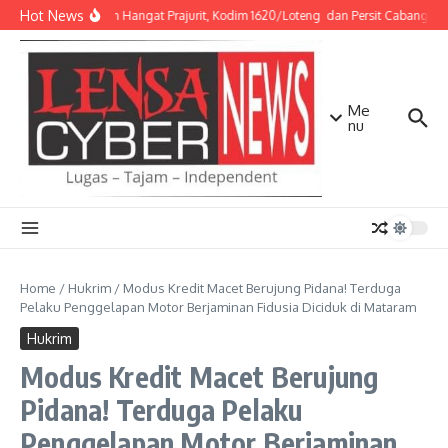
Lewati ke konten
Hot News
Sentuhan Hangat Prajurit, Kodim 1620/Loteng dan Persit Cabang XXX 
Me
nu
Home
/
Hukrim
/
Modus Kredit Macet Berujung Pidana! Terduga
Pelaku Penggelapan Motor Berjaminan Fidusia Diciduk di Mataram
Hukrim
Modus Kredit Macet Berujung
Pidana! Terduga Pelaku
Penggelapan Motor Berjaminan