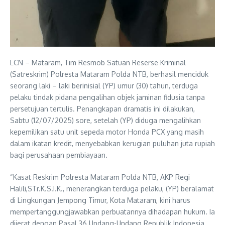
LCN – Mataram, Tim Resmob Satuan Reserse Kriminal
(Satreskrim) Polresta Mataram Polda NTB, berhasil menciduk
seorang laki – laki berinisial (YP) umur (30) tahun, terduga
pelaku tindak pidana pengalihan objek jaminan fidusia tanpa
persetujuan tertulis. Penangkapan dramatis ini dilakukan,
Sabtu (12/07/2025) sore, setelah (YP) diduga mengalihkan
kepemilikan satu unit sepeda motor Honda PCX yang masih
dalam ikatan kredit, menyebabkan kerugian puluhan juta rupiah
bagi perusahaan pembiayaan.
“Kasat Reskrim Polresta Mataram Polda NTB, AKP Regi
Halili,STr.K.S.I.K., menerangkan terduga pelaku, (YP) beralamat
di Lingkungan Jempong Timur, Kota Mataram, kini harus
mempertanggungjawabkan perbuatannya dihadapan hukum. Ia
dijerat dengan Pasal 36 Undang-Undang Republik Indonesia