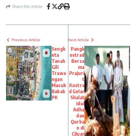
Share this Article
Previous Article
Next Article
Sengk
Pangk
eta
ostrad
Tanah
Bersa
Gili
ma
Trawa
Prajuri
ngan
t
Masuk
Kostra
Babak
d Gelar
PK
Shalat
Idul
Adha
dan
Qurba
n di
Ciluar