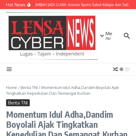
Lewati ke konten
Hot News
SULAP LIMBAH JADI CUAN: Inovasi Spons Sabut Kelapa dan Sabun C
Me
nu
Home
/
Berita TNI
/
Momentum Idul Adha,Dandim Boyolali Ajak
Tingkatkan Kepedulian Dan Semangat Kurban
Berita TNI
Momentum Idul Adha,Dandim
Boyolali Ajak Tingkatkan
Kepedulian Dan Semangat Kurban