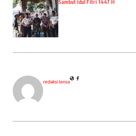
Sambut Idul Fitri 1447 H
redaksi lensa