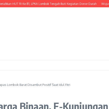
HUT RI Ke-81, LPKA Lombok Tengah Ikuti Kegiatan Donor Darah
Wujud Kepeduli
s Lombok Barat Disambut Positif Saat Idul Fitri
rga Binaan, E-Kunjungan