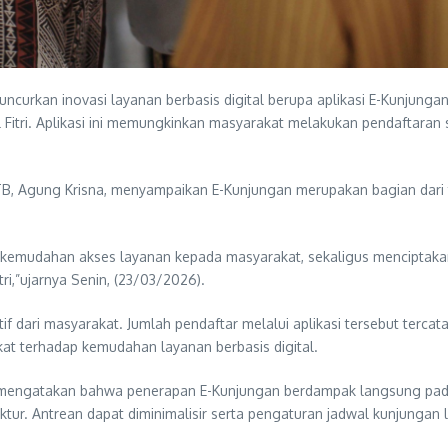
uncurkan inovasi layanan berbasis digital berupa aplikasi E-Kunju
tri. Aplikasi ini memungkinkan masyarakat melakukan pendaftaran s
B, Agung Krisna, menyampaikan E-Kunjungan merupakan bagian dari tr
kemudahan akses layanan kepada masyarakat, sekaligus menciptakan s
ri,”ujarnya Senin, (23/03/2026).
f dari masyarakat. Jumlah pendaftar melalui aplikasi tersebut terca
t terhadap kemudahan layanan berbasis digital.
i, mengatakan bahwa penerapan E-Kunjungan berdampak langsung pada
uktur. Antrean dapat diminimalisir serta pengaturan jadwal kunjung