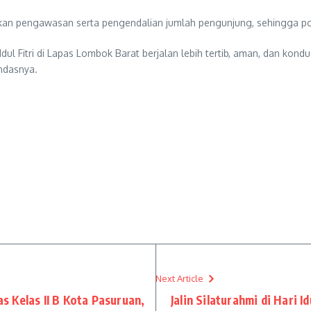
kan pengawasan serta pengendalian jumlah pengunjung, sehingga pote
 Fitri di Lapas Lombok Barat berjalan lebih tertib, aman, dan kondus
andasnya.
Next Article
 Kelas II B Kota Pasuruan,
Jalin Silaturahmi di Hari 