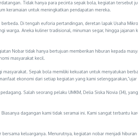
rdatangan. Tidak hanya para pecinta sepak bola, kegiatan tersebut j
um keramaian untuk meningkatkan pendapatan mereka.
 berbeda. Di tengah euforia pertandingan, deretan lapak Usaha Mikr
 warga. Aneka kuliner tradisional, minuman segar, hingga jajanan 
iatan Nobar tidak hanya bertujuan memberikan hiburan kepada masya
omi masyarakat kecil.
i masyarakat. Sepak bola memiliki kekuatan untuk menyatukan berbaga
faat ekonomi dari setiap kegiatan yang kami selenggarakan,”ujar 
a pedagang. Salah seorang pelaku UMKM, Delia Siska Novia (34), ya
. Biasanya dagangan kami tidak seramai ini. Kami sangat terbantu ka
ir bersama keluarganya. Menurutnya, kegiatan nobar menjadi hibur