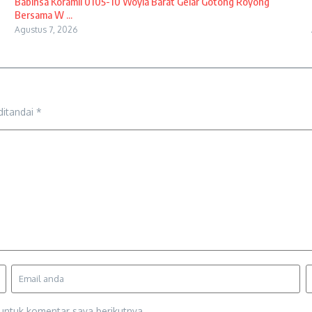
Babinsa Koramil 0105-10 Woyla Barat Gelar Gotong Royong
Bersama W ...
Agustus 7, 2026
ditandai
*
untuk komentar saya berikutnya.