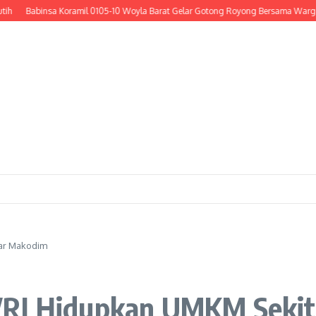
Babinsa Koramil 0105-10 Woyla Barat Gelar Gotong Royong Bersama Warga Cor B
ar Makodim
VRI Hidupkan UMKM Seki