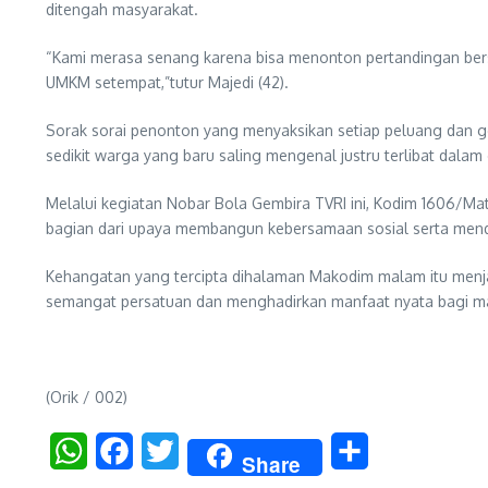
ditengah masyarakat.
“Kami merasa senang karena bisa menonton pertandingan bers
UMKM setempat,”tutur Majedi (42).
Sorak sorai penonton yang menyaksikan setiap peluang dan g
sedikit warga yang baru saling mengenal justru terlibat dala
Melalui kegiatan Nobar Bola Gembira TVRI ini, Kodim 1606/M
bagian dari upaya membangun kebersamaan sosial serta men
Kehangatan yang tercipta dihalaman Makodim malam itu menj
semangat persatuan dan menghadirkan manfaat nyata bagi ma
(Orik / 002)
WhatsApp
Facebook
Twitter
Share
Share