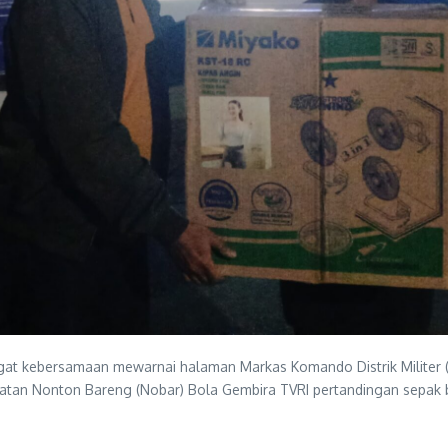
t kebersamaan mewarnai halaman Markas Komando Distrik Militer (
iatan Nonton Bareng (Nobar) Bola Gembira TVRI pertandingan sepak 