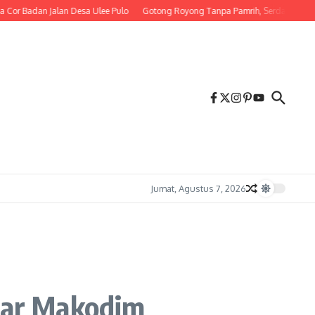
adan Jalan Desa Ulee Pulo
Gotong Royong Tanpa Pamrih, Serda M. Irwandi
Jumat, Agustus 7, 2026
tar Makodim