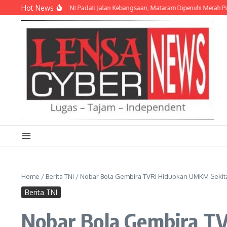
Lewati ke konten
Hot News
an Pelajar hingga TNI Padati Jalan Kebangsaan, Mataram Dipenuhi Merah Putih
Home
/
Berita TNI
/
Nobar Bola Gembira TVRI Hidupkan UMKM Sekit
Berita TNI
Nobar Bola Gembira T