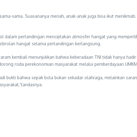
ama-sama. Suasananya meriah, anak-anak juga bisa ikut menikmati.
ol dalam pertandingan menciptakan atmosfer hangat yang memperlih
m obrolan hangat selama pertandingan berlangsung.
ataram kembali menunjukkan bahwa keberadaan TNI tidak hanya hadir
dorong roda perekonomian masyarakat melalui pemberdayaan UMKM 
adi bukti bahwa sepak bola bukan sekadar olahraga, melainkan sa
syarakat,”tandasnya.