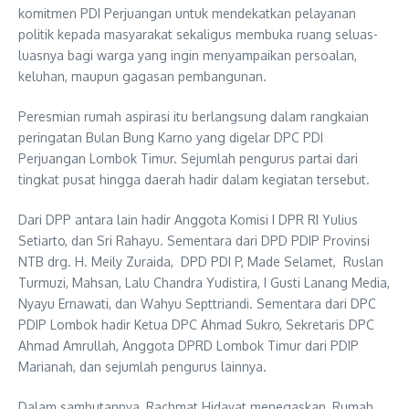
komitmen PDI Perjuangan untuk mendekatkan pelayanan
politik kepada masyarakat sekaligus membuka ruang seluas-
luasnya bagi warga yang ingin menyampaikan persoalan,
keluhan, maupun gagasan pembangunan.
Peresmian rumah aspirasi itu berlangsung dalam rangkaian
peringatan Bulan Bung Karno yang digelar DPC PDI
Perjuangan Lombok Timur. Sejumlah pengurus partai dari
tingkat pusat hingga daerah hadir dalam kegiatan tersebut.
Dari DPP antara lain hadir Anggota Komisi I DPR RI Yulius
Setiarto, dan Sri Rahayu. Sementara dari DPD PDIP Provinsi
NTB drg. H. Meily Zuraida, DPD PDI P, Made Selamet, Ruslan
Turmuzi, Mahsan, Lalu Chandra Yudistira, I Gusti Lanang Media,
Nyayu Ernawati, dan Wahyu Septtriandi. Sementara dari DPC
PDIP Lombok hadir Ketua DPC Ahmad Sukro, Sekretaris DPC
Ahmad Amrullah, Anggota DPRD Lombok Timur dari PDIP
Marianah, dan sejumlah pengurus lainnya.
Dalam sambutannya, Rachmat Hidayat menegaskan, Rumah