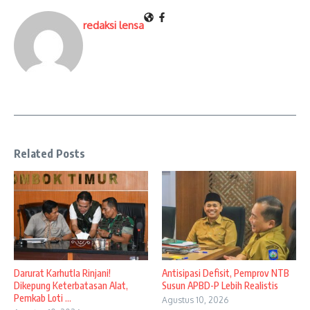
redaksi lensa
Related Posts
Darurat Karhutla Rinjani!
Antisipasi Defisit, Pemprov NTB
Dikepung Keterbatasan Alat,
Susun APBD-P Lebih Realistis
Pemkab Loti ...
Agustus 10, 2026