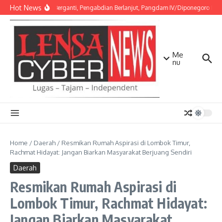
Lewati ke konten
Hot News
Amanah Berganti, Pengabdian Berlanjut, Pangdam IV/Diponegoro Pimpi
Me
nu
Home
/
Daerah
/
Resmikan Rumah Aspirasi di Lombok Timur,
Rachmat Hidayat: Jangan Biarkan Masyarakat Berjuang Sendiri
Daerah
Resmikan Rumah Aspirasi di
Lombok Timur, Rachmat Hidayat:
Jangan Biarkan Masyarakat