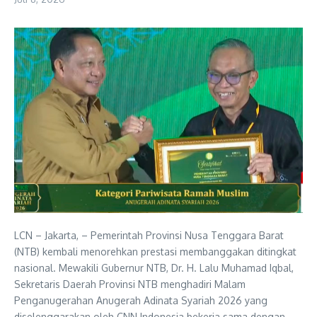
LCN – Jakarta, – Pemerintah Provinsi Nusa Tenggara Barat
(NTB) kembali menorehkan prestasi membanggakan ditingkat
nasional. Mewakili Gubernur NTB, Dr. H. Lalu Muhamad Iqbal,
Sekretaris Daerah Provinsi NTB menghadiri Malam
Penganugerahan Anugerah Adinata Syariah 2026 yang
diselenggarakan oleh CNN Indonesia bekerja sama dengan