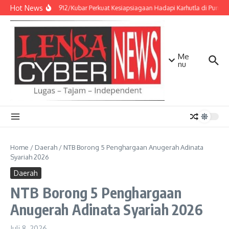
Lewati ke konten
Hot News
Kodim 0912/Kubar Perkuat Kesiapsiagaan Hadapi Karhutla di Punca
Me
nu
Home
/
Daerah
/
NTB Borong 5 Penghargaan Anugerah Adinata
Syariah 2026
Daerah
NTB Borong 5 Penghargaan
Anugerah Adinata Syariah 2026
Juli 8, 2026