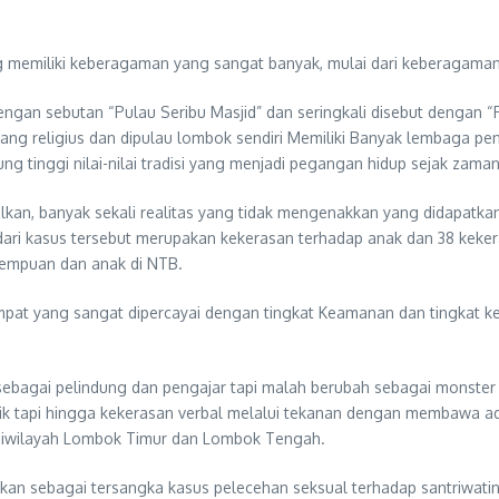
 memiliki keberagaman yang sangat banyak, mulai dari keberagama
engan sebutan “Pulau Seribu Masjid” dan seringkali disebut dengan “
g religius dan dipulau lombok sendiri Memiliki Banyak lembaga pen
ung tinggi nilai-nilai tradisi yang menjadi pegangan hidup sejak zam
lkan, banyak sekali realitas yang tidak mengenakkan yang didapatk
dari kasus tersebut merupakan kekerasan terhadap anak dan 38 keke
rempuan dan anak di NTB.
mpat yang sangat dipercayai dengan tingkat Keamanan dan tingkat k
bagai pelindung dan pengajar tapi malah berubah sebagai monster
ik tapi hingga kekerasan verbal melalui tekanan dengan membawa ada
 diwilayah Lombok Timur dan Lombok Tengah.
an sebagai tersangka kasus pelecehan seksual terhadap santriwatin