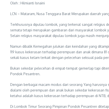
Oleh : Hilmianti Isnaini
LCN – Mataram, Nusa Tenggara Barat Merupakan daerah yang
Terkhususnya dipulau lombok, yang terkenal sangat religius d
semata tetapi merupakan gambaran dari masyarakat lombok yan
Selain religius masyarakat dipulau lombok juga masih menjunj
Namun dibalik Kemegahan julukan dan keindahan yang ditampi
119 kasus kekerasan terhadap perempuan dan anak dimana 81 
sekali kasus kelam terkait dengan pelecehan seksual pada pe
Bukan sekedar pelecehan di empat-tempat gemerlap tapi dite
Pondok Pesantren.
Dengan berbagai macam modus dari seorang Yang harusnya se
dialami oleh perempuan dan anak bukan sekedar kekerasan fis
ketahui adalah kasus kekerasan terhadap perempuan di NTB,
Di Lombok Timur Seorang Pimpinan Pondok Pesantren ditetapk