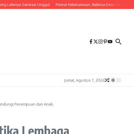
Lahirnya Generasi Unggul
Pererat Kebersamaan, Babinsa Desa Tembalang Ajak W
Jumat, Agustus 7, 2026
elindungi Perempuan dan Anak.
tika Lembaga