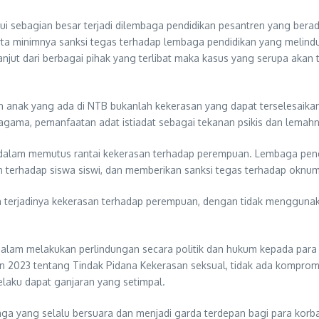
ketahui sebagian besar terjadi dilembaga pendidikan pesantren yang
minimnya sanksi tegas terhadap lembaga pendidikan yang melindungi
njut dari berbagai pihak yang terlibat maka kasus yang serupa akan 
 anak yang ada di NTB bukanlah kekerasan yang dapat terselesaikan
i agama, pemanfaatan adat istiadat sebagai tekanan psikis dan lem
g dalam memutus rantai kekerasan terhadap perempuan. Lembaga pen
rhadap siswa siswi, dan memberikan sanksi tegas terhadap oknum 
 terjadinya kekerasan terhadap perempuan, dengan tidak menggunaka
alam melakukan perlindungan secara politik dan hukum kepada para
 2023 tentang Tindak Pidana Kekerasan seksual, tidak ada kompromi
laku dapat ganjaran yang setimpal.
a yang selalu bersuara dan menjadi garda terdepan bagi para korb