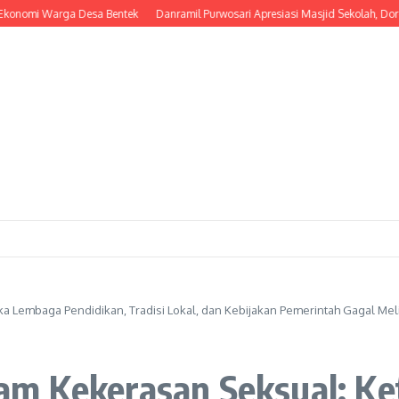
omi Warga Desa Bentek
Danramil Purwosari Apresiasi Masjid Sekolah, Dorong 
a Lembaga Pendidikan, Tradisi Lokal, dan Kebijakan Pemerintah Gagal M
am Kekerasan Seksual: Ke