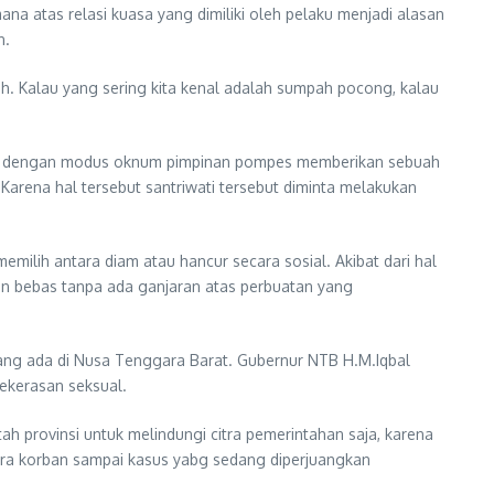
a atas relasi kuasa yang dimiliki oleh pelaku menjadi alasan
n.
 Kalau yang sering kita kenal adalah sumpah pocong, kalau
al, dengan modus oknum pimpinan pompes memberikan sebuah
rena hal tersebut santriwati tersebut diminta melakukan
emilih antara diam atau hancur secara sosial. Akibat dari hal
an bebas tanpa ada ganjaran atas perbuatan yang
yang ada di Nusa Tenggara Barat. Gubernur NTB H.M.Iqbal
kekerasan seksual.
 provinsi untuk melindungi citra pemerintahan saja, karena
 para korban sampai kasus yabg sedang diperjuangkan