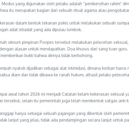
. Modus yang digunakan oleh pelaku adalah “pembersihan rahim” diman
bahwa itu merupakan bagian dari sebuah ritual agama atau pengobata
rasan dalam bentuk tekanan psikis untuk melakukan sebuah sumpah.
ngan adat istiadat yang ada dipulau lombok.
fitnah oknum pimpinan Ponpes tersebut melakukan pelecehan seksu
engan alasan untuk mendapatkan. Doa khusus dari sang tuan guru. Ka
memberikan bukti bahwa dirinya tidak berbohong.
umpah nyatok dijadikan sebagai alat intimidasi, dimana korban harus m
paksa diam dan tidak dibawa ke ranah hukum, alhasil pelaku peleceh
mpai awal tahun 2026 ini menjadi Catatan kelam kekerasan seksual 
n tersebut, selain itu pemerintah juga telah membentuk satgas anti 
 anggap hanya sebagai sebuah pajangan yang dibentuk oleh pemerintah
tindak lanjut yang jelas, tidak ada pendampingan secara lanjut untuk