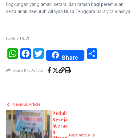
lingkungan yang aman, setara, dan ramah bagi perempuan
serta anak diseluruh wilayah Nusa Tenggara Barat,”tandasnya.
(Orik / 002)
WhatsApp
Facebook
Twitter
Share
Share
Share this Article
Previous Article
Peduli
Keseja
hteraa
n
Next Article