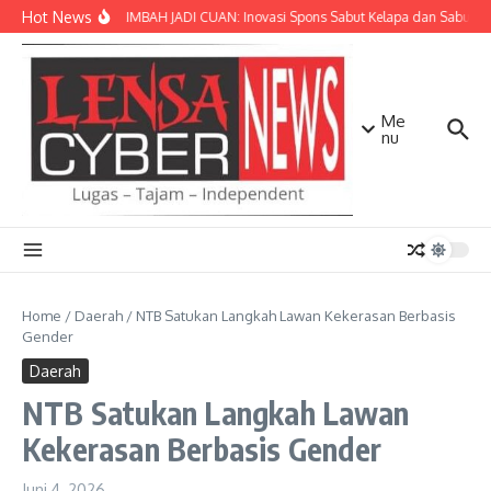
Lewati ke konten
Hot News
SULAP LIMBAH JADI CUAN: Inovasi Spons Sabut Kelapa dan Sabun Ca
Me
nu
Home
/
Daerah
/
NTB Satukan Langkah Lawan Kekerasan Berbasis
Gender
Daerah
NTB Satukan Langkah Lawan
Kekerasan Berbasis Gender
Juni 4, 2026