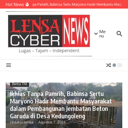
Lewati ke konten
Hot News
Ikhlas Tanpa Pamrih, Babinsa Sertu Maryono Hadir Membantu Masyara
Me
nu
Berita TNI
Ikhlas Tanpa Pamrih, Babinsa Sertu
Maryono Hadir Membantu Masyarakat
dalam Pembangunan Jembatan Beton
Garuda di Desa Kedungoleng
redaksi lensa
Agustus 7, 2026