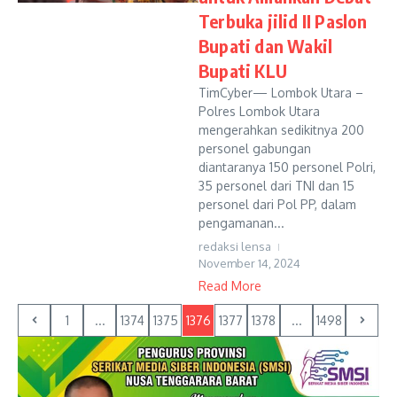
Terbuka jilid II Paslon
Bupati dan Wakil
Bupati KLU
TimCyber— Lombok Utara –
Polres Lombok Utara
mengerahkan sedikitnya 200
personel gabungan
diantaranya 150 personel Polri,
35 personel dari TNI dan 15
personel dari Pol PP, dalam
pengamanan...
redaksi lensa
November 14, 2024
Read More
1
...
1374
1375
1376
1377
1378
...
1498