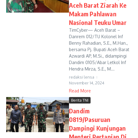
Aceh Barat Ziarah Ke
Makam Pahlawan
Nasional Teuku Umar
TimCyber— Aceh Barat –
Danrem 012/TU Kolonel Inf
Benny Rahadian, S.E., M.Han.,
bersama Pj. Bupati Aceh Barat
Azwardi AP, M.Si., didampingi
Dandim 0105/Abar Letkol Inf
Hendra Mirza, S.E., M...
redaksi lensa
November 14, 2024
Read More
Berita TNI
Dandim
0819/Pasuruan
Dampingi Kunjungan
Menteri Pertanian Di