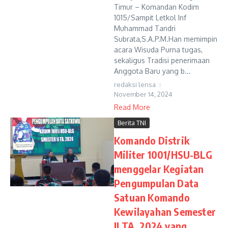
Timur – Komandan Kodim
1015/Sampit Letkol Inf
Muhammad Tandri
Subrata,S.A.P.M.Han memimpin
acara Wisuda Purna tugas,
sekaligus Tradisi penerimaan
Anggota Baru yang b...
redaksi lensa
November 14, 2024
Read More
Berita TNI
Komando Distrik
Militer 1001/HSU-BLG
menggelar Kegiatan
Pengumpulan Data
Satuan Komando
Kewilayahan Semester
II TA. 2024 yang