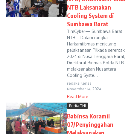
NTB Laksanakan
Cooling System di
Sumbawa Barat
TimCyber— Sumbawa Barat
NTB – Dalam rangka
Harkamtibmas menjelang
pelaksanaan Pilkada serentak
2024 di Nusa Tenggara Barat,
Direktorat Binmas Polda NTB
melaksanakan Nusantara
Cooling Syste...
redaksi lensa
November 14, 2024
Read More
Berita TNI
Babinsa Koramil
07/Penyinggahan
Melaksanakan