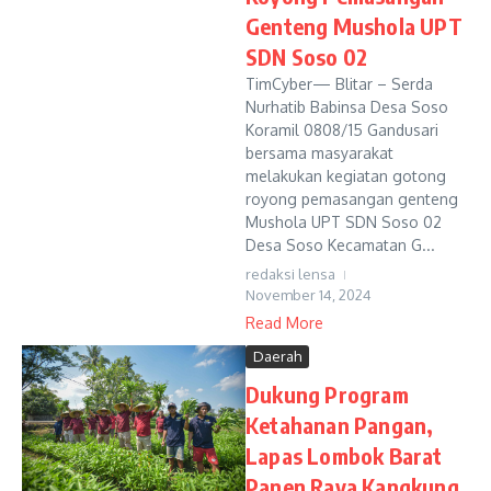
Genteng Mushola UPT
SDN Soso 02
TimCyber— Blitar – Serda
Nurhatib Babinsa Desa Soso
Koramil 0808/15 Gandusari
bersama masyarakat
melakukan kegiatan gotong
royong pemasangan genteng
Mushola UPT SDN Soso 02
Desa Soso Kecamatan G...
redaksi lensa
November 14, 2024
Read More
Daerah
Dukung Program
Ketahanan Pangan,
Lapas Lombok Barat
Panen Raya Kangkung