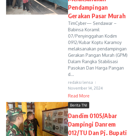
Pendampingan
Gerakan Pasar Murah
TimCyber— Sendawar –
Babinsa Koramil
07/Penyinggahan Kodim
0912/Kubar Koptu Karamoy
melaksanakan pendampingan
Gerakan Pangan Murah (GPM)
Dalam Rangka Stabilisasi
Pasokan Dan Harga Pangan
d...
redaksi lensa
November 14, 2024
Read More
Berita TNI
Dandim 0105/Abar
Dampingi Danrem
012/TU Dan Pj. Bupati