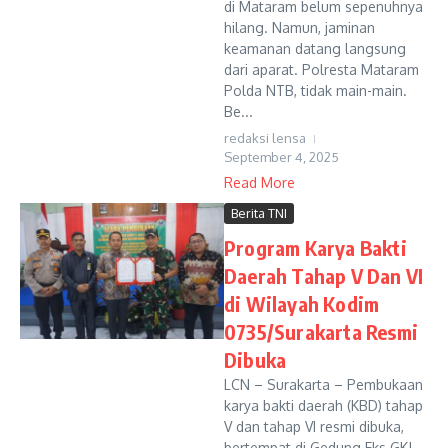
di Mataram belum sepenuhnya
hilang. Namun, jaminan
keamanan datang langsung
dari aparat. Polresta Mataram
Polda NTB, tidak main-main.
Be...
redaksi lensa
September 4, 2025
Read More
Berita TNI
Program Karya Bakti
Daerah Tahap V Dan VI
di Wilayah Kodim
0735/Surakarta Resmi
Dibuka
LCN – Surakarta – Pembukaan
karya bakti daerah (KBD) tahap
V dan tahap VI resmi dibuka,
bertempat di Gedung Eks GKJ