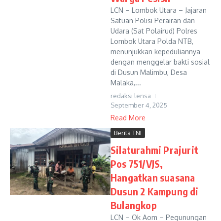
LCN – Lombok Utara – Jajaran
Satuan Polisi Perairan dan
Udara (Sat Polairud) Polres
Lombok Utara Polda NTB,
menunjukkan kepeduliannya
dengan menggelar bakti sosial
di Dusun Malimbu, Desa
Malaka,...
redaksi lensa
September 4, 2025
Read More
Berita TNI
Silaturahmi Prajurit
Pos 751/VJS,
Hangatkan suasana
Dusun 2 Kampung di
Bulangkop
LCN – Ok Aom – Pegunungan