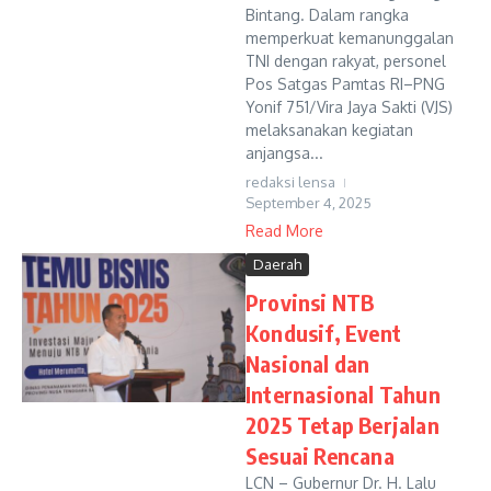
Bintang. Dalam rangka
memperkuat kemanunggalan
TNI dengan rakyat, personel
Pos Satgas Pamtas RI–PNG
Yonif 751/Vira Jaya Sakti (VJS)
melaksanakan kegiatan
anjangsa...
redaksi lensa
September 4, 2025
Read More
Daerah
Provinsi NTB
Kondusif, Event
Nasional dan
Internasional Tahun
2025 Tetap Berjalan
Sesuai Rencana
LCN – Gubernur Dr. H. Lalu