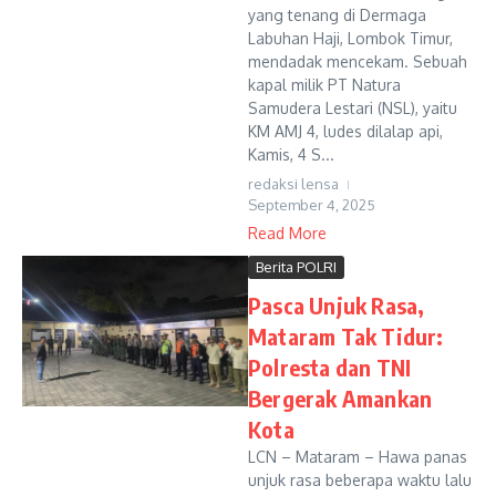
yang tenang di Dermaga
Labuhan Haji, Lombok Timur,
mendadak mencekam. Sebuah
kapal milik PT Natura
Samudera Lestari (NSL), yaitu
KM AMJ 4, ludes dilalap api,
Kamis, 4 S...
redaksi lensa
September 4, 2025
Read More
Berita POLRI
Pasca Unjuk Rasa,
Mataram Tak Tidur:
Polresta dan TNI
Bergerak Amankan
Kota
LCN – Mataram – Hawa panas
unjuk rasa beberapa waktu lalu