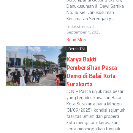
Danukusuman Jl. Dewi Sartika
No. 16 Kel Danukusuman
Kecamatan Serengan y...
redaksi lensa
September 4, 2025
Read More
Berita TNI
Karya Bakti
Pembersihan Pasca
Demo di Balai Kota
Surakarta
LCN – Pasca unjuk rasa besar
yang terjadi dikawasan Balai
Kota Surakarta pada Minggu
(31/09/2025), kondisi sejumlah
fasilitas umum dan properti
kota mengalami kerusakan
serta meninggalkan tumpuk...