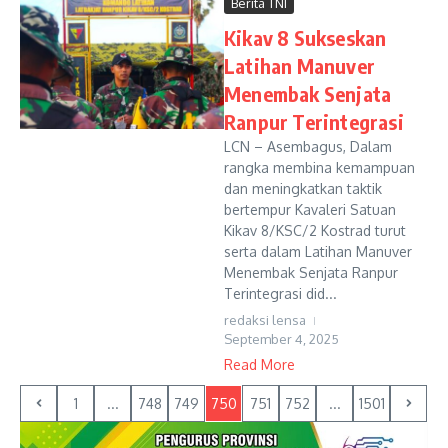
Berita TNI
Kikav 8 Sukseskan
Latihan Manuver
Menembak Senjata
Ranpur Terintegrasi
LCN – Asembagus, Dalam
rangka membina kemampuan
dan meningkatkan taktik
bertempur Kavaleri Satuan
Kikav 8/KSC/2 Kostrad turut
serta dalam Latihan Manuver
Menembak Senjata Ranpur
Terintegrasi did...
redaksi lensa
September 4, 2025
Read More
1
...
748
749
750
751
752
...
1501