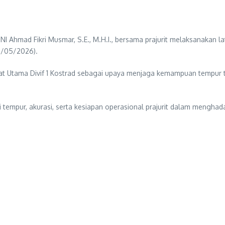
 TNI Ahmad Fikri Musmar, S.E., M.H.I., bersama prajurit melaksanak
06/05/2026).
at Utama Divif 1 Kostrad sebagai upaya menjaga kemampuan tempur teta
 tempur, akurasi, serta kesiapan operasional prajurit dalam menghad