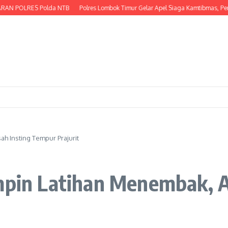
RAN POLRES Polda NTB
Polres Lombok Timur Gelar Apel Siaga Kamtibmas, Per
ah Insting Tempur Prajurit
impin Latihan Menembak, 