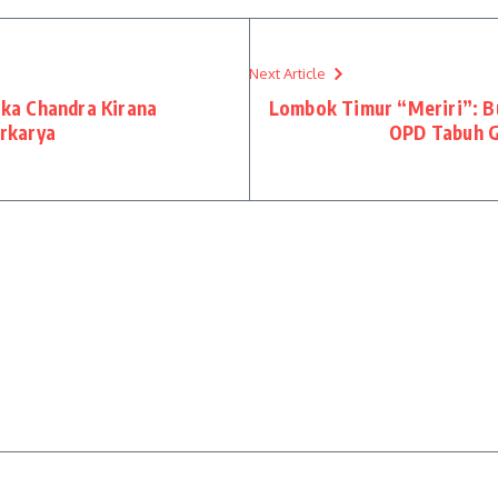
Next Article
tika Chandra Kirana
Lombok Timur “Meriri”: B
rkarya
OPD Tabuh G