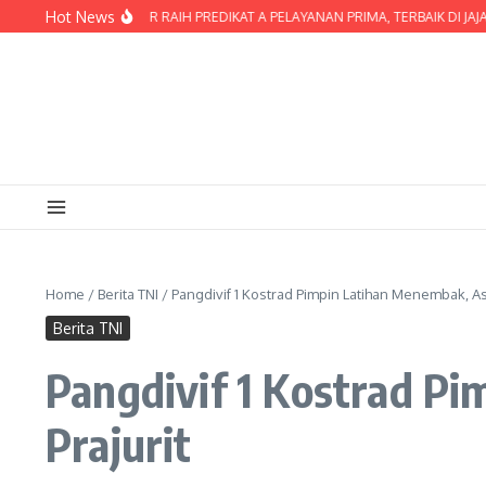
Lewati ke konten
Hot News
POLRES LOMBOK TIMUR RAIH PREDIKAT A PELAYANAN PRIMA, TERBAIK DI JAJA
Home
/
Berita TNI
/
Pangdivif 1 Kostrad Pimpin Latihan Menembak, As
Berita TNI
Pangdivif 1 Kostrad P
Prajurit