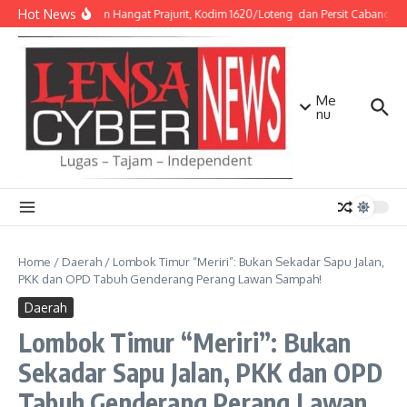
Lewati ke konten
Hot News
Sentuhan Hangat Prajurit, Kodim 1620/Loteng dan Persit Cabang XXX
Me
nu
Home
/
Daerah
/
Lombok Timur “Meriri”: Bukan Sekadar Sapu Jalan,
PKK dan OPD Tabuh Genderang Perang Lawan Sampah!
Daerah
Lombok Timur “Meriri”: Bukan
Sekadar Sapu Jalan, PKK dan OPD
Tabuh Genderang Perang Lawan