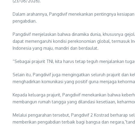
(23/06/2026).
Dalam arahannya, Pangdivif menekankan pentingnya kesiapan
pengabdian.
Pangdivif menjelaskan bahwa dinamika dunia, khususnya gejol
dapat memengaruhi kondisi perekonomian global, termasuk Indo
Indonesia yang maju, mandiri dan berdaulat.
“Sebagai prajurit TNI, kita harus tetap teguh menjalankan tu
Selain itu, Pangdivif juga mengingatkan seluruh prajurit dan 
menghadirkan komunikasi yang positif guna menjaga kehormat
Kepada keluarga prajurit, Pangdivif menekankan bahwa keberha
membangun rumah tangga yang dilandasi kesetiaan, keharmoni
Melalui pengarahan tersebut, Pangdivif 2 Kostrad berharap sel
memberikan pengabdian terbaik bagi bangsa dan negara,”tand