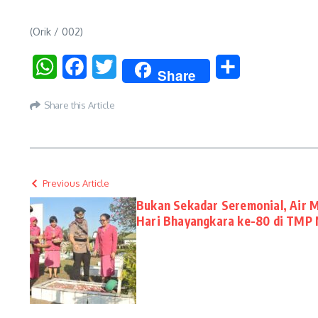
(Orik / 002)
WhatsApp
Facebook
Twitter
Share
Share
Share this Article
Previous Article
Bukan Sekadar Seremonial, Air 
Hari Bhayangkara ke-80 di TMP 