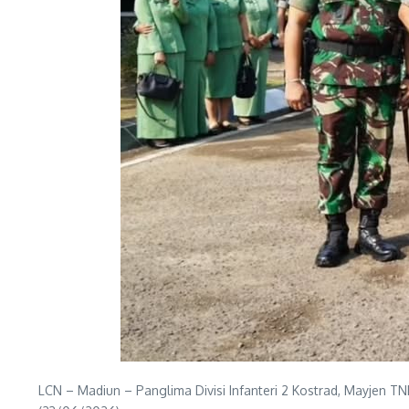
LCN – Madiun – Panglima Divisi Infanteri 2 Kostrad, Mayjen TN