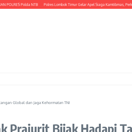
LRES Polda NTB
Polres Lombok Timur Gelar Apel Siaga Kamtibmas, Perkuat K
Tantangan Global dan Jaga Kehormatan TNI
ak Prajurit Bijak Hadapi 