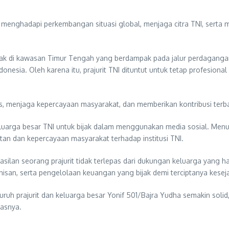
 menghadapi perkembangan situasi global, menjaga citra TNI, sert
ak di kawasan Timur Tengah yang berdampak pada jalur perdagangan e
nesia. Oleh karena itu, prajurit TNI dituntut untuk tetap profesio
gas, menjaga kepercayaan masyarakat, dan memberikan kontribusi terb
keluarga besar TNI untuk bijak dalam menggunakan media sosial. Menur
an dan kepercayaan masyarakat terhadap institusi TNI.
silan seorang prajurit tidak terlepas dari dukungan keluarga yang h
san, serta pengelolaan keuangan yang bijak demi terciptanya kesej
uruh prajurit dan keluarga besar Yonif 501/Bajra Yudha semakin soli
asnya.