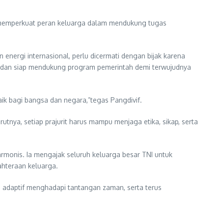
a memperkuat peran keluarga dalam mendukung tugas
nergi internasional, perlu dicermati dengan bijak karena
nal dan siap mendukung program pemerintah demi terwujudnya
aik bagi bangsa dan negara,”tegas Pangdivif.
utnya, setiap prajurit harus mampu menjaga etika, sikap, serta
armonis. Ia mengajak seluruh keluarga besar TNI untuk
ahteraan keluarga.
d, adaptif menghadapi tantangan zaman, serta terus