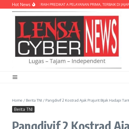
Lewati ke konten
Hot News
 LOMBOK TIMUR RAIH PREDIKAT A PELAYANAN PRIMA, TERBAIK DI JAJARAN PO
Home
/
Berita TNI
/
Pangdivif 2 Kostrad Ajak Prajurit Bijak Hadapi 
Berita TNI
Pangdivif 2 Kostrad Aj