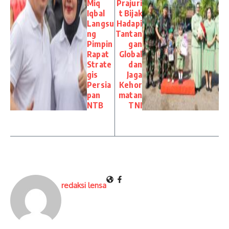
Miq
Prajuri
Iqbal
t Bijak
Langsu
Hadapi
ng
Tantan
Pimpin
gan
Rapat
Global
Strate
dan
gis
Jaga
Persia
Kehor
pan
matan
NTB
TNI
redaksi lensa