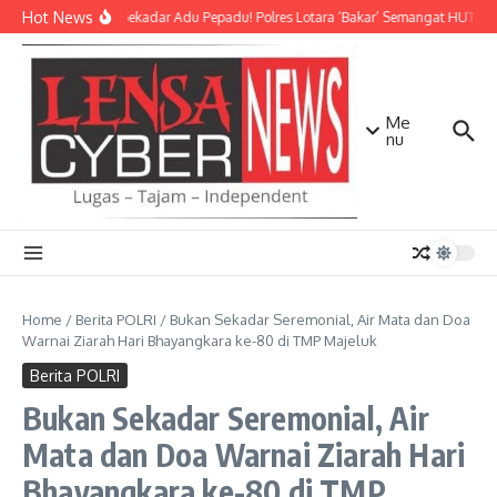
Lewati ke konten
Hot News
Bukan Sekadar Adu Pepadu! Polres Lotara ‘Bakar’ Semangat HUT KLU 
Me
nu
Home
/
Berita POLRI
/
Bukan Sekadar Seremonial, Air Mata dan Doa
Warnai Ziarah Hari Bhayangkara ke-80 di TMP Majeluk
Berita POLRI
Bukan Sekadar Seremonial, Air
Mata dan Doa Warnai Ziarah Hari
Bhayangkara ke-80 di TMP