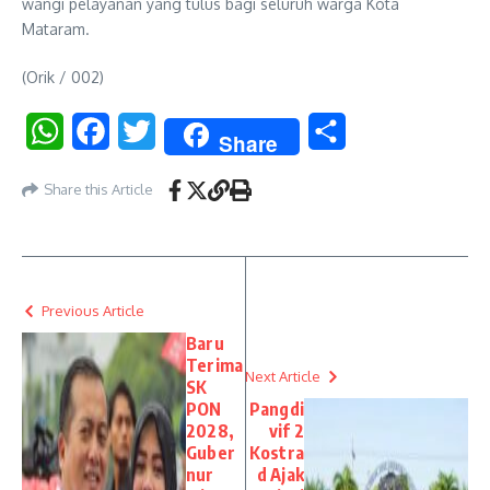
wangi pelayanan yang tulus bagi seluruh warga Kota
Mataram.
(Orik / 002)
WhatsApp
Facebook
Twitter
Share
Share
Share this Article
Previous Article
Baru
Terima
Next Article
SK
PON
Pangdi
2028,
vif 2
Guber
Kostra
nur
d Ajak