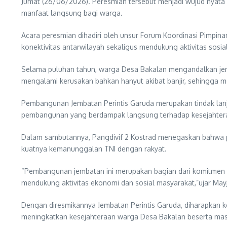
Jumat (26/06/2026). Peresmian tersebut menjadi wujud nyat
manfaat langsung bagi warga.
Acara peresmian dihadiri oleh unsur Forum Koordinasi Pimpin
konektivitas antarwilayah sekaligus mendukung aktivitas sosi
Selama puluhan tahun, warga Desa Bakalan mengandalkan je
mengalami kerusakan bahkan hanyut akibat banjir, sehingga m
Pembangunan Jembatan Perintis Garuda merupakan tindak lanju
pembangunan yang berdampak langsung terhadap kesejahtera
Dalam sambutannya, Pangdivif 2 Kostrad menegaskan bahwa p
kuatnya kemanunggalan TNI dengan rakyat.
“Pembangunan jembatan ini merupakan bagian dari komitmen TN
mendukung aktivitas ekonomi dan sosial masyarakat,”ujar Mayj
Dengan diresmikannya Jembatan Perintis Garuda, diharapkan 
meningkatkan kesejahteraan warga Desa Bakalan beserta masy