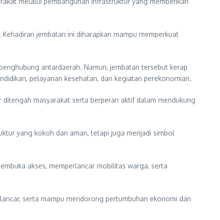
rakat melalui pembangunan infrastruktur yang memberikan
n. Kehadiran jembatan ini diharapkan mampu memperkuat
penghubung antardaerah. Namun, jembatan tersebut kerap
endidikan, pelayanan kesehatan, dan kegiatan perekonomian.
ir ditengah masyarakat serta berperan aktif dalam mendukung
tur yang kokoh dan aman, tetapi juga menjadi simbol
membuka akses, memperlancar mobilitas warga, serta
kin lancar, serta mampu mendorong pertumbuhan ekonomi dan