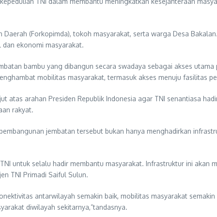
a kepedulian TNI dalam membantu meningkatkan kesejahteraan masya
an Daerah (Forkopimda), tokoh masyarakat, serta warga Desa Bakala
al dan ekonomi masyarakat.
mbatan bambu yang dibangun secara swadaya sebagai akses utama 
enghambat mobilitas masyarakat, termasuk akses menuju fasilitas p
t atas arahan Presiden Republik Indonesia agar TNI senantiasa had
an rakyat.
embangunan jembatan tersebut bukan hanya menghadirkan infrastruk
I untuk selalu hadir membantu masyarakat. Infrastruktur ini akan 
en TNI Primadi Saiful Sulun.
konektivitas antarwilayah semakin baik, mobilitas masyarakat sema
arakat diwilayah sekitarnya,”tandasnya.