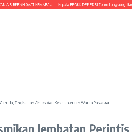
IR BERSIH SAAT KEMARAU
Kepala BPOKK DPP PDRI Turun Langsung, Ikut Serta
s Garuda, Tingkatkan Akses dan Kesejahteraan Warga Pasuruan
esmikan Jembatan Perintis