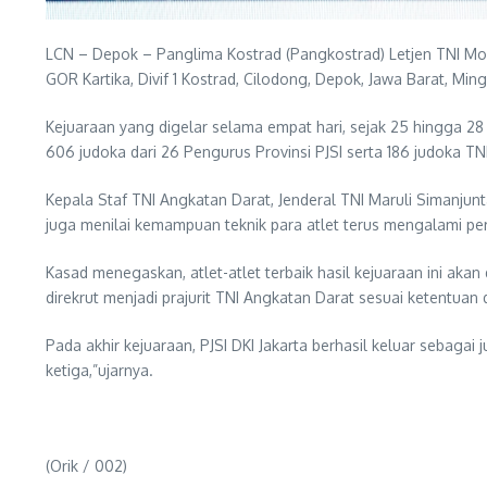
LCN – Depok – Panglima Kostrad (Pangkostrad) Letjen TNI Moh
GOR Kartika, Divif 1 Kostrad, Cilodong, Depok, Jawa Barat, Mi
Kejuaraan yang digelar selama empat hari, sejak 25 hingga 28 
606 judoka dari 26 Pengurus Provinsi PJSI serta 186 judoka TNI-
Kepala Staf TNI Angkatan Darat, Jenderal TNI Maruli Simanjun
juga menilai kemampuan teknik para atlet terus mengalami p
Kasad menegaskan, atlet-atlet terbaik hasil kejuaraan ini akan
direkrut menjadi prajurit TNI Angkatan Darat sesuai ketentuan
Pada akhir kejuaraan, PJSI DKI Jakarta berhasil keluar sebaga
ketiga,”ujarnya.
(Orik / 002)