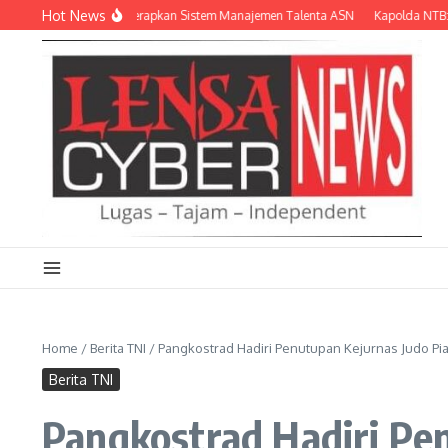
Lewati ke konten
Hot News
langkah Lagi Terapkan Sistem Manajemen Talenta ASN
Kapolda NTB: Tinggalk
Home
/
Berita TNI
/
Pangkostrad Hadiri Penutupan Kejurnas Judo Pia
Berita TNI
Pangkostrad Hadiri Pe