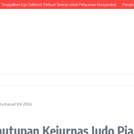
an Ego Sektoral, Perkuat Sinergi untuk Pelayanan Masyarakat
Pangkostrad Had
la Kasad XVI 2026
nutupan Kejurnas Judo Pia