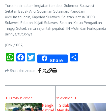
Turut hadir dalam kegiatan tersebut Gubernur Sulawesi
Selatan Bapak Andi Sudirman Sulaiman, Pangdam
XIV/Hasanuddin, Kapolda Sulawesi Selatan, Ketua DPRD
Sulawesi Selatan, Kajati Sulawesi Selatan, Ketua Pengadilan
Tinggi Sulsel, serta sejumlah pejabat TNI-Polri dan Forkopimda
lainnya,”tutupnya.
(Orik / 002)
WhatsApp
Facebook
Twitter
Share
Share
Share this Article
Previous Article
Next Article
Pangk
Sidak
ostrad
Menda