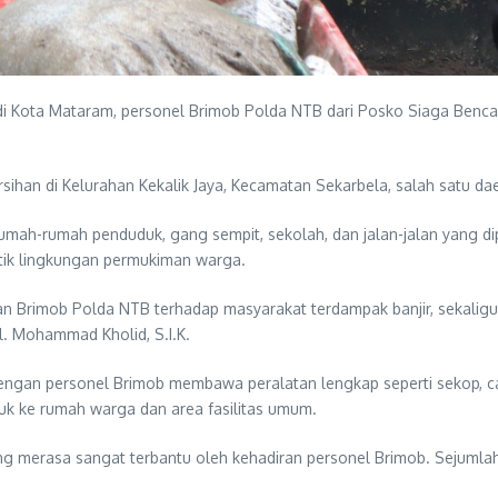
 Kota Mataram, personel Brimob Polda NTB dari Posko Siaga Bencana 
ihan di Kelurahan Kekalik Jaya, Kecamatan Sekarbela, salah satu da
mah-rumah penduduk, gang sempit, sekolah, dan jalan-jalan yang di
tik lingkungan permukiman warga.
n Brimob Polda NTB terhadap masyarakat terdampak banjir, sekaligus
. Mohammad Kholid, S.I.K.
 dengan personel Brimob membawa peralatan lengkap seperti sekop, ca
uk ke rumah warga dan area fasilitas umum.
ang merasa sangat terbantu oleh kehadiran personel Brimob. Sejuml