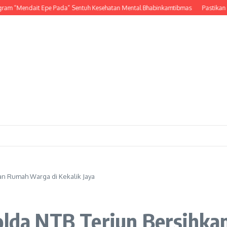
endait Epe Pada” Sentuh Kesehatan Mental Bhabinkamtibmas
Pastikan Stok da
kan Rumah Warga di Kekalik Jaya
Polda NTB Terjun Bersihk