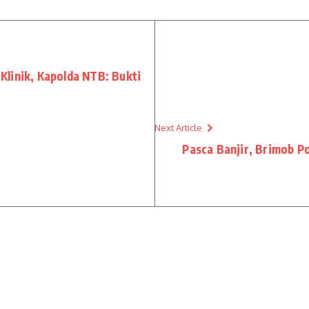
linik, Kapolda NTB: Bukti
Next Article
Pasca Banjir, Brimob P