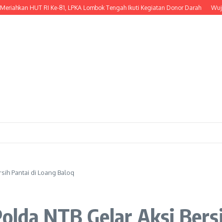
an HUT RI Ke-81, LPKA Lombok Tengah Ikuti Kegiatan Donor Darah
Wujud Keped
rsih Pantai di Loang Baloq
Polda NTB Gelar Aksi Bers