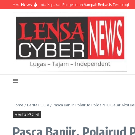
Lewati ke konten
Hot News
D dan Empat Pemda Sepakati Pengelolaan Sampah Berbasis Teknologi
Meriahk
Home
/
Berita POLRI
/
Pasca Banjir, Polairud Polda NTB Gelar Aksi Be
Berita POLRI
Pasca Banjir, Polairud 