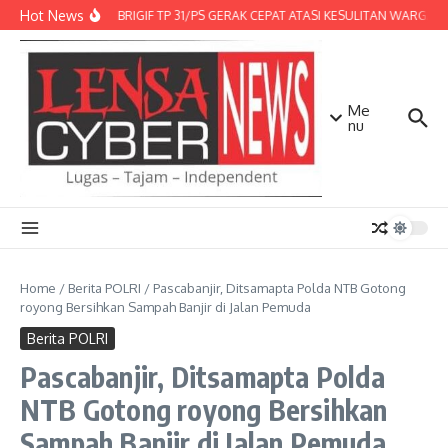
Lewati ke konten
Hot News
DENMA BRIGIF TP 31/PS GERAK CEPAT ATASI KESULITAN WARGA, D
Me
nu
Home
/
Berita POLRI
/
Pascabanjir, Ditsamapta Polda NTB Gotong
royong Bersihkan Sampah Banjir di Jalan Pemuda
Berita POLRI
Pascabanjir, Ditsamapta Polda
NTB Gotong royong Bersihkan
Sampah Banjir di Jalan Pemuda