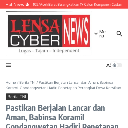
Lewati ke konten
Hot News
Kodim 0105/Aceh Barat Berangkatkan 19 Calon Komponen Cadangan 
Me
nu
Home
/
Berita TNI
/
Pastikan Berjalan Lancar dan Aman, Babinsa
Koramil Gondangwetan Hadiri Penetapan Perangkat Desa Kersikan
Berita TNI
Pastikan Berjalan Lancar dan
Aman, Babinsa Koramil
Gondangwetan Hadiri Penetapan