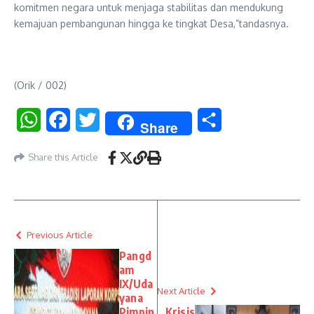
komitmen negara untuk menjaga stabilitas dan mendukung
kemajuan pembangunan hingga ke tingkat Desa,”tandasnya.
(Orik / 002)
WhatsApp
Facebook
Twitter
Share
Share
Share this Article
Previous Article
Pangd
am
IX/Uda
Next Article
yana
Pimpin
Krisis