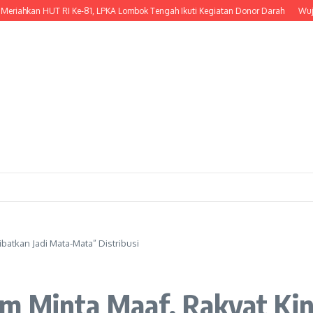
an HUT RI Ke-81, LPKA Lombok Tengah Ikuti Kegiatan Donor Darah
Wujud Keped
ilibatkan Jadi Mata-Mata” Distribusi
otim Minta Maaf, Rakyat Kin