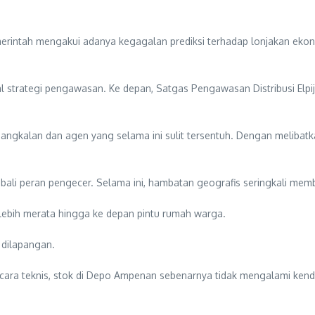
emerintah mengakui adanya kegagalan prediksi terhadap lonjakan e
rategi pengawasan. Ke depan, Satgas Pengawasan Distribusi Elpiji ti
angkalan dan agen yang selama ini sulit tersentuh. Dengan melibatka
mbali peran pengecer. Selama ini, hambatan geografis seringkali me
lebih merata hingga ke depan pintu rumah warga.
 dilapangan.
cara teknis, stok di Depo Ampenan sebenarnya tidak mengalami kend