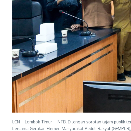
LCN – Lombok Timur, – NTB, Ditengah sorotan tajam publik te
bersama Gerakan Elemen Masyarakat Peduli Rakyat (GEMPUR),