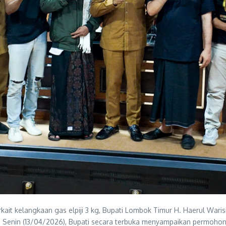
rkait kelangkaan gas elpiji 3 kg, Bupati Lombok Timur H. Haerul Wa
 Senin (13/04/2026), Bupati secara terbuka menyampaikan permohon