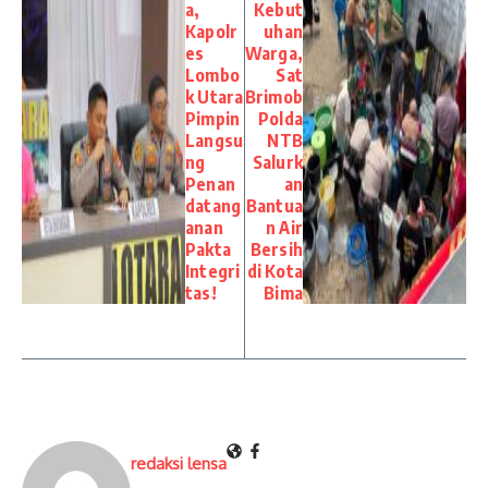
a,
Kebut
Kapolr
uhan
es
Warga,
Lombo
Sat
k Utara
Brimob
Pimpin
Polda
Langsu
NTB
ng
Salurk
Penan
an
datang
Bantua
anan
n Air
Pakta
Bersih
Integri
di Kota
tas!
Bima
redaksi lensa