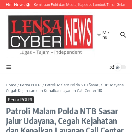
Lewati ke konten
Hot News
Perkuat Kemitraan Polri dan Media, Kapolres Lombok Timur Gelar Si
Me
nu
Home
/
Berita POLRI
/
Patroli Malam Polda NTB Sasar Jalur Udayana,
Cegah Kejahatan dan Kenalkan Layanan Call Center 110
Berita POLRI
Patroli Malam Polda NTB Sasar
Jalur Udayana, Cegah Kejahatan
dan Kenalkan Layanan Call Center