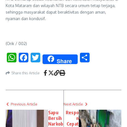
Kota Mataram dan wilayah NTB secara umum tetap terjaga,
sehingga masyarakat dapat beraktivitas dengan aman,
nyaman dan kondusif.
(Orik / 002)
WhatsApp
Facebook
Twitter
Share
Share
Share this Article
Previous Article
Next Article
Sapu
Respo
Bersih
n
Narkob
Cepat