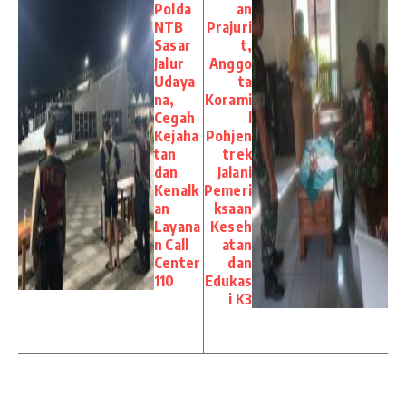
Polda
an
NTB
Prajuri
Sasar
t,
Jalur
Anggo
Udaya
ta
na,
Korami
Cegah
l
Kejaha
Pohjen
tan
trek
dan
Jalani
Kenalk
Pemeri
an
ksaan
Layana
Keseh
n Call
atan
Center
dan
110
Edukas
i K3