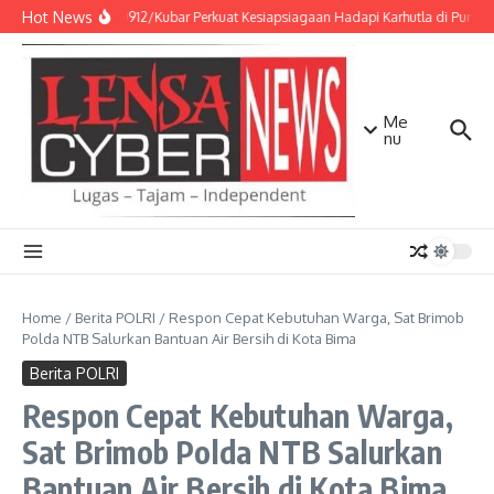
Lewati ke konten
Hot News
Kodim 0912/Kubar Perkuat Kesiapsiagaan Hadapi Karhutla di Punca
Me
nu
Home
/
Berita POLRI
/
Respon Cepat Kebutuhan Warga, Sat Brimob
Polda NTB Salurkan Bantuan Air Bersih di Kota Bima
Berita POLRI
Respon Cepat Kebutuhan Warga,
Sat Brimob Polda NTB Salurkan
Bantuan Air Bersih di Kota Bima