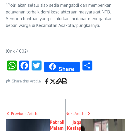
“Polri akan selalu siap sedia mengabdi dan memberikan
pelayanan terbaik demi kesejahteraan masyarakat NTB.
Semoga bantuan yang disalurkan ini dapat meringankan
beban warga di Kecamatan Asakota,”pungkasnya.
(Orik / 002)
WhatsApp
Facebook
Twitter
Share
Share
Share this Article
Previous Article
Next Article
Patroli
Jaga
Malam
Kesiap