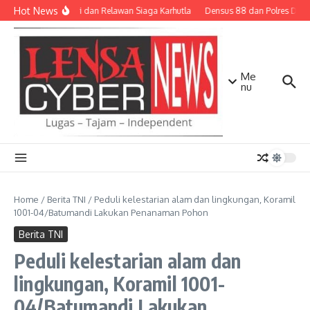
Lewati ke konten
Hot News
TNI-Polri dan Relawan Siaga Karhutla
Densus 88 dan Polres Diliba
Me
nu
Home
/
Berita TNI
/
Peduli kelestarian alam dan lingkungan, Koramil
1001-04/Batumandi Lakukan Penanaman Pohon
Berita TNI
Peduli kelestarian alam dan
lingkungan, Koramil 1001-
04/Batumandi Lakukan