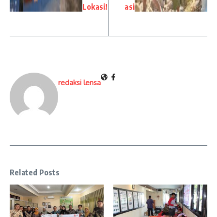
Lokasi!
asi
redaksi lensa
Related Posts