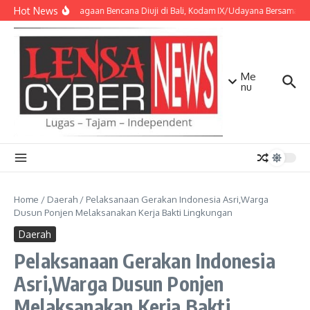
Lewati ke konten
Hot News
Kesiapsiagaan Bencana Diuji di Bali, Kodam IX/Udayana Bersama Ko
Me
nu
Home
/
Daerah
/
Pelaksanaan Gerakan Indonesia Asri,Warga
Dusun Ponjen Melaksanakan Kerja Bakti Lingkungan
Daerah
Pelaksanaan Gerakan Indonesia
Asri,Warga Dusun Ponjen
Melaksanakan Kerja Bakti