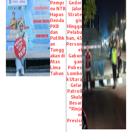
Pempr
Gedor
ov NTB
Jalur
Hapus
Strate
Denda
gis
PKB
Hingga
dan
Pelabu
Putihk
han, 45
an
Person
Tungg
el
akan di
Gabun
Atas
gan
Lima
Polres
Tahun
Lombo
k Utara
Gelar
Patroli
Skala
Besar
“Rinja
ni
Presisi
”