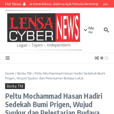
Lewati ke konten
Hot News
Semangat Kemerdekaan, Babinsa Ajak Pemuda Bersinergi
Jaga Mat
Me
nu
Home
/
Berita TNI
/
Peltu Mochammad Hasan Hadiri Sedekah Bumi
Prigen, Wujud Syukur dan Pelestarian Budaya Lokal
Berita TNI
Peltu Mochammad Hasan Hadiri
Sedekah Bumi Prigen, Wujud
Syukur dan Pelestarian Budaya