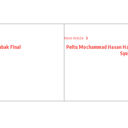
Next Article
bak Final
Peltu Mochammad Hasan Had
Syu