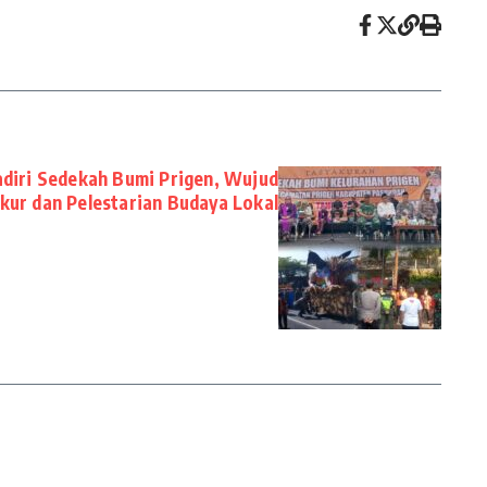
iri Sedekah Bumi Prigen, Wujud
kur dan Pelestarian Budaya Lokal