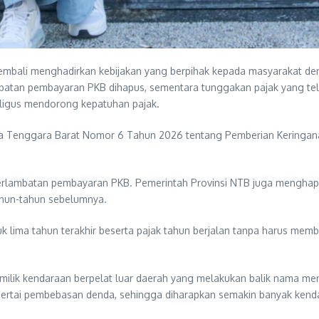
embali menghadirkan kebijakan yang berpihak kepada masyarakat d
batan pembayaran PKB dihapus, sementara tunggakan pajak yang telah
ligus mendorong kepatuhan pajak.
Nusa Tenggara Barat Nomor 6 Tahun 2026 tentang Pemberian Kering
 keterlambatan pembayaran PKB. Pemerintah Provinsi NTB juga mengha
tahun-tahun sebelumnya.
uk lima tahun terakhir beserta pajak tahun berjalan tanpa harus m
milik kendaraan berpelat luar daerah yang melakukan balik nama menj
ertai pembebasan denda, sehingga diharapkan semakin banyak kenda