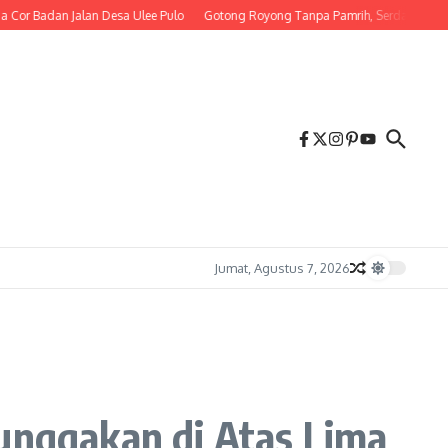
n Jalan Desa Ulee Pulo
Gotong Royong Tanpa Pamrih, Serda M. Irwandi Ban
Jumat, Agustus 7, 2026
nggakan di Atas Lima