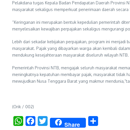
Pelakdana tugas Kepala Badan Pendapatan Daerah Provinsi NTB
masyarakat sekaligus memperkuat penerimaan daerah secara b
“Keringanan ini merupakan bentuk kepedulian pemerintah dite
menyelesaikan kewajiban perpajakan sekaligus mengurangi po
Lebih dari sekadar kebijakan perpajakan, program ini menja
masyarakat. Pajak yang dibayarkan warga akan kembali dalam 
mendukung kesejahteraan masyarakat diseluruh wilayah NTB.
Pemerintah Provinsi NTB, mengajak seluruh masyarakat mema
meningkatnya kepatuhan membayar pajak, masyarakat tidak ha
mewujudkan Nusa Tenggara Barat yang makmur mendunia,”ta
(Orik / 002)
WhatsApp
Facebook
Twitter
Share
Share