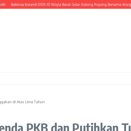
insa Koramil 0105-10 Woyla Barat Gelar Gotong Royong Bersama Warga Cor Bada
gakan di Atas Lima Tahun
nda PKB dan Putihkan Tu