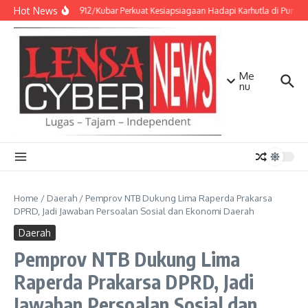
Lewati ke konten
Hot News
Kodim 0912/Kubar Perkuat Kesiapsiagaan Hadapi Karhutla di Punca
Me
nu
Home
/
Daerah
/
Pemprov NTB Dukung Lima Raperda Prakarsa
DPRD, Jadi Jawaban Persoalan Sosial dan Ekonomi Daerah
Daerah
Pemprov NTB Dukung Lima
Raperda Prakarsa DPRD, Jadi
Jawaban Persoalan Sosial dan