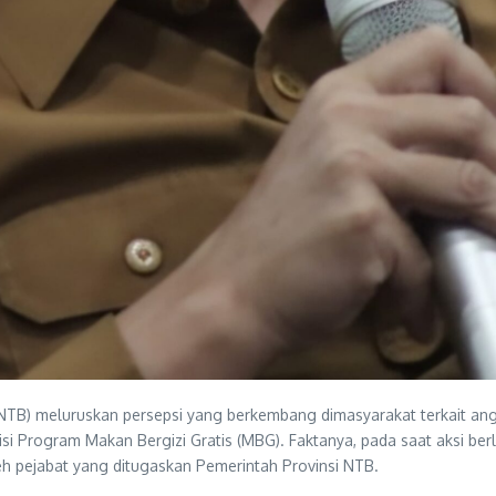
(NTB) meluruskan persepsi yang berkembang dimasyarakat terkait 
 Program Makan Bergizi Gratis (MBG). Faktanya, pada saat aksi ber
oleh pejabat yang ditugaskan Pemerintah Provinsi NTB.