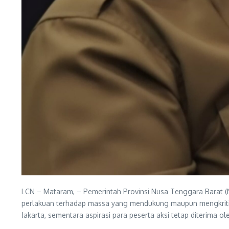
LCN – Mataram, – Pemerintah Provinsi Nusa Tenggara Barat 
perlakuan terhadap massa yang mendukung maupun mengkritisi
Jakarta, sementara aspirasi para peserta aksi tetap diterima 