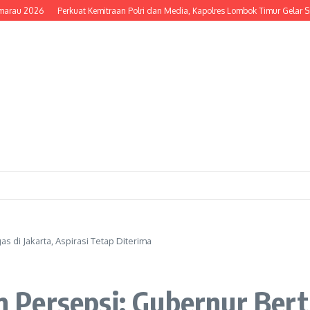
2026
Perkuat Kemitraan Polri dan Media, Kapolres Lombok Timur Gelar Silatu
 di Jakarta, Aspirasi Tetap Diterima
Persepsi: Gubernur Bertu