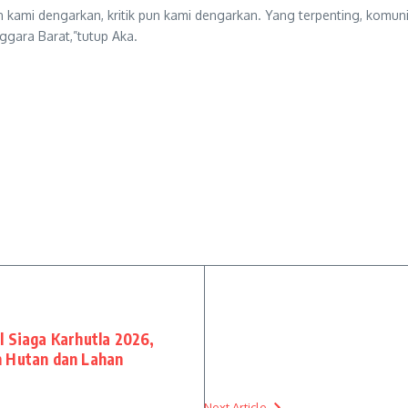
ami dengarkan, kritik pun kami dengarkan. Yang terpenting, komunik
gara Barat,”tutup Aka.
l Siaga Karhutla 2026,
n Hutan dan Lahan
Next Article