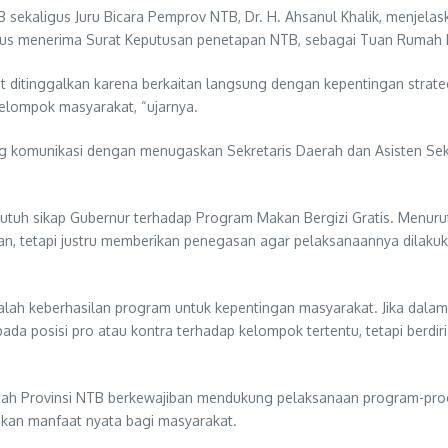
NTB sekaligus Juru Bicara Pemprov NTB, Dr. H. Ahsanul Khalik, menj
igus menerima Surat Keputusan penetapan NTB, sebagai Tuan Rumah 
ditinggalkan karena berkaitan langsung dengan kepentingan strategi
elompok masyarakat, “ujarnya.
g komunikasi dengan menugaskan Sekretaris Daerah dan Asisten Sek
ara utuh sikap Gubernur terhadap Program Makan Bergizi Gratis. Men
, tetapi justru memberikan penegasan agar pelaksanaannya dilakukan 
ah keberhasilan program untuk kepentingan masyarakat. Jika dalam
ri pada posisi pro atau kontra terhadap kelompok tertentu, tetapi ber
intah Provinsi NTB berkewajiban mendukung pelaksanaan program-pro
ikan manfaat nyata bagi masyarakat.