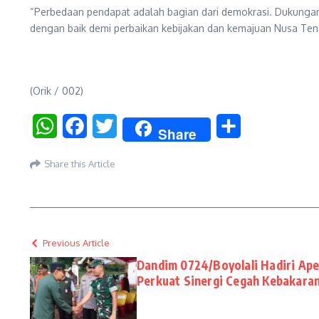
“Perbedaan pendapat adalah bagian dari demokrasi. Dukungan k
dengan baik demi perbaikan kebijakan dan kemajuan Nusa Teng
(Orik / 002)
WhatsApp
Facebook
Twitter
Share
Share
Share this Article
Previous Article
Dandim 0724/Boyolali Hadiri Ape
Perkuat Sinergi Cegah Kebakara