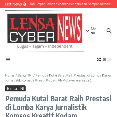
Lewati ke konten
Hot News
TNI AD dan Empat Pemda Sepakati Pengelolaan Sampah Berbasis Tek
Me
nu
Home
/
Berita TNI
/
Pemuda Kutai Barat Raih Prestasi di Lomba Karya
Jurnalistik Komsos Kreatif Kodam VI/Mulawarman 2026
Berita TNI
Pemuda Kutai Barat Raih Prestasi
di Lomba Karya Jurnalistik
Komsos Kreatif Kodam