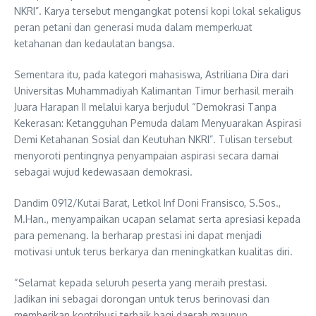
NKRI”. Karya tersebut mengangkat potensi kopi lokal sekaligus
peran petani dan generasi muda dalam memperkuat
ketahanan dan kedaulatan bangsa.
Sementara itu, pada kategori mahasiswa, Astriliana Dira dari
Universitas Muhammadiyah Kalimantan Timur berhasil meraih
Juara Harapan II melalui karya berjudul “Demokrasi Tanpa
Kekerasan: Ketangguhan Pemuda dalam Menyuarakan Aspirasi
Demi Ketahanan Sosial dan Keutuhan NKRI”. Tulisan tersebut
menyoroti pentingnya penyampaian aspirasi secara damai
sebagai wujud kedewasaan demokrasi.
Dandim 0912/Kutai Barat, Letkol Inf Doni Fransisco, S.Sos.,
M.Han., menyampaikan ucapan selamat serta apresiasi kepada
para pemenang. Ia berharap prestasi ini dapat menjadi
motivasi untuk terus berkarya dan meningkatkan kualitas diri.
“Selamat kepada seluruh peserta yang meraih prestasi.
Jadikan ini sebagai dorongan untuk terus berinovasi dan
memberikan kontribusi terbaik bagi daerah maupun