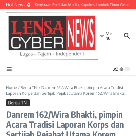
Lewati ke konten
Hot News
Perkuat Kemitraan Polri dan Media, Kapolres Lombok Timur Gelar Si
Me
nu
Home
/
Berita TNI
/
Danrem 162/Wira Bhakti, pimpin Acara Tradisi
Laporan Korps dan Sertijab Pejabat Utama Korem 162/Wira Bhakti.
Berita TNI
Danrem 162/Wira Bhakti, pimpin
Acara Tradisi Laporan Korps dan
Sertijab Pejabat Utama Korem