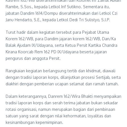
Kasrem 162/WB diserahterimakan dari Kolonel Inf Zainal Abidin
Rambe, S.Sos., kepada Letkol Inf Sutikno. Sementara itu,
jabatan Dandim 1614/Dompu diserahterimakan dari Letkol Czi
Janu Hendarto, S.E., kepada Letkol Dedi Tri Sulistyo, S.I.P.
Turut hadir dalam kegiatan tersebut para Pejabat Utama
Korem 162/WB, para Dandim jajaran korem 162/WB, Dan/Ka
Balak Ajudam IX/Udayana, serta Ketua Persit Kartika Chandra
Kirana Koorcab Rem 162 PD IX/Udayana beserta jajaran
pengurus dan anggota Persit.
Rangkaian kegiatan berlangsung tertib dan khidmat, diawali
dengan tradisi laporan korps, dilanjutkan prosesi Sertijab, serta
diakhiri dengan pemberian ucapan selamat dan ramah tamah.
Dalam keterangannya, Danrem 162/Wira Bhakti menyampaikan
tradisi laporan korps dan serah terima jabatan bukan sekadar
rotasi organisasi, namun merupakan bagian dari pembinaan
satuan yang sarat dengan nilai kehormatan, loyalitas dan
kesinambungan kepemimpinan.