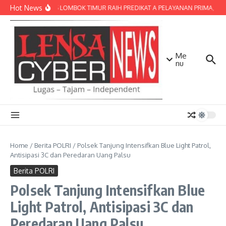
Lewati ke konten
Hot News
POLRES LOMBOK TIMUR RAIH PREDIKAT A PELAYANAN PRIMA, TERBA
Me
nu
Home
/
Berita POLRI
/
Polsek Tanjung Intensifkan Blue Light Patrol,
Antisipasi 3C dan Peredaran Uang Palsu
Berita POLRI
Polsek Tanjung Intensifkan Blue
Light Patrol, Antisipasi 3C dan
Peredaran Uang Palsu