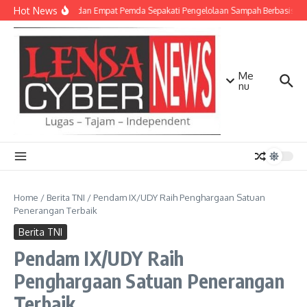
Lewati ke konten
Hot News
TNI AD dan Empat Pemda Sepakati Pengelolaan Sampah Berbasis Tek
Me
nu
Home
/
Berita TNI
/
Pendam IX/UDY Raih Penghargaan Satuan
Penerangan Terbaik
Berita TNI
Pendam IX/UDY Raih
Penghargaan Satuan Penerangan
Terbaik