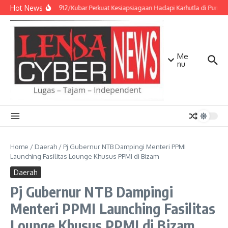
Lewati ke konten
Hot News
Kodim 0912/Kubar Perkuat Kesiapsiagaan Hadapi Karhutla di Punca
Me
nu
Home
/
Daerah
/
Pj Gubernur NTB Dampingi Menteri PPMI
Launching Fasilitas Lounge Khusus PPMI di Bizam
Daerah
Pj Gubernur NTB Dampingi
Menteri PPMI Launching Fasilitas
Lounge Khusus PPMI di Bizam