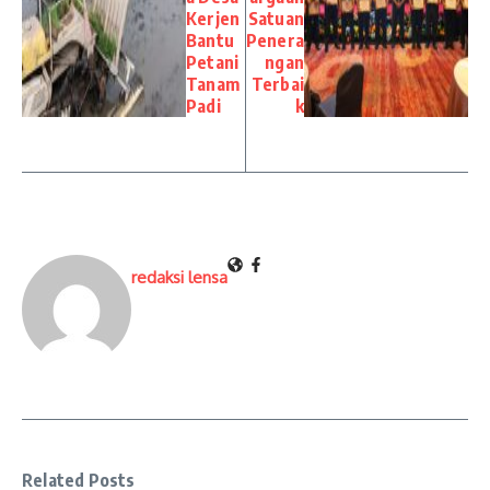
Kerjen
Satuan
Bantu
Penera
Petani
ngan
Tanam
Terbai
Padi
k
redaksi lensa
Related Posts