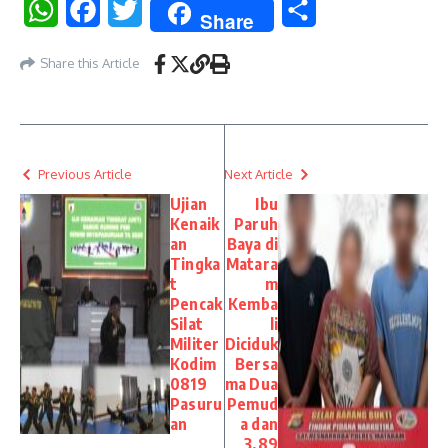
WhatsApp
Facebook
Twitter
Share
Share
Share this Article
Previous Article
Next Article
Ujian
Ibu
Kenaik
Paruh
an
Baya di
Tingka
Matara
t
m
Pencak
Kemba
Silat
li
Militer
Diciduk
Kodim
Bersa
0819
ma Dua
Pasuru
Pemud
an
a dan
3,89