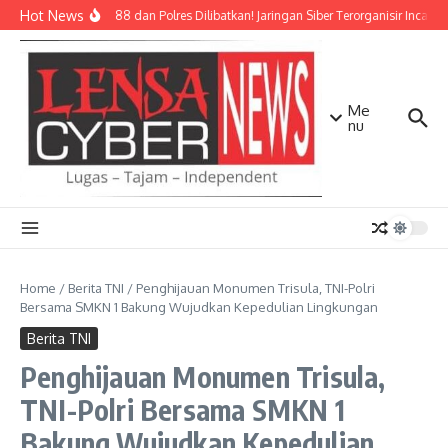
Lewati ke konten
Hot News
Densus 88 dan Polres Dilibatkan! Jaringan Siber Terorganisir Incar 5
Me
nu
Home
/
Berita TNI
/
Penghijauan Monumen Trisula, TNI-Polri
Bersama SMKN 1 Bakung Wujudkan Kepedulian Lingkungan
Berita TNI
Penghijauan Monumen Trisula,
TNI-Polri Bersama SMKN 1
Bakung Wujudkan Kepedulian