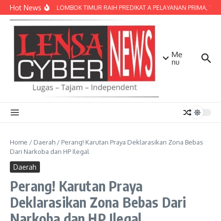
Lewati ke konten
Hot News
POLRES LOMBOK TIMUR RAIH PREDIKAT A PELAYANAN PRIMA, TERBA
Me
nu
Home
/
Daerah
/
Perang! Karutan Praya Deklarasikan Zona Bebas
Dari Narkoba dan HP Ilegal
Daerah
Perang! Karutan Praya
Deklarasikan Zona Bebas Dari
Narkoba dan HP Ilegal