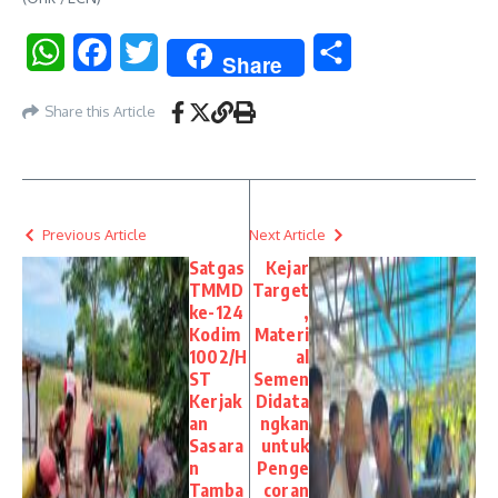
WhatsApp
Facebook
Twitter
Share
Share
Share this Article
Previous Article
Next Article
Satgas
Kejar
TMMD
Target
ke-124
,
Kodim
Materi
1002/H
al
ST
Semen
Kerjak
Didata
an
ngkan
Sasara
untuk
n
Penge
Tamba
coran