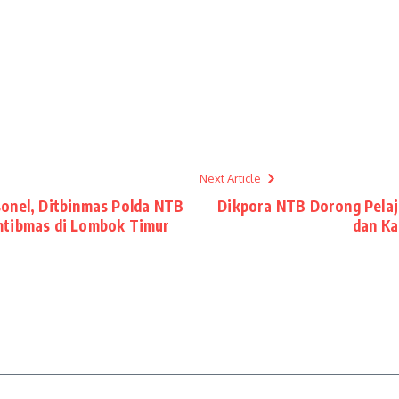
Next Article
onel, Ditbinmas Polda NTB
Dikpora NTB Dorong Pela
mtibmas di Lombok Timur
dan Ka