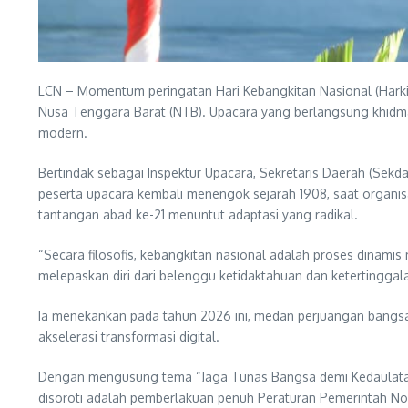
LCN – Momentum peringatan Hari Kebangkitan Nasional (Harkitn
Nusa Tenggara Barat (NTB). Upacara yang berlangsung khidm
modern.
Bertindak sebagai Inspektur Upacara, Sekretaris Daerah (Sekda
peserta upacara kembali menengok sejarah 1908, saat organis
tantangan abad ke-21 menuntut adaptasi yang radikal.
“Secara filosofis, kebangkitan nasional adalah proses dinamis
melepaskan diri dari belenggu ketidaktahuan dan ketertinggal
Ia menekankan pada tahun 2026 ini, medan perjuangan bangsa te
akselerasi transformasi digital.
Dengan mengusung tema “Jaga Tunas Bangsa demi Kedaulatan 
disoroti adalah pemberlakuan penuh Peraturan Pemerintah No