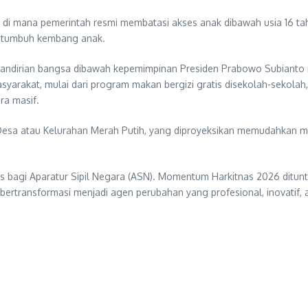
 di mana pemerintah resmi membatasi akses anak dibawah usia 16 tahun
ah tumbuh kembang anak.
i kemandirian bangsa dibawah kepemimpinan Presiden Prabowo Subianto 
yarakat, mulai dari program makan bergizi gratis disekolah-sekola
ra masif.
i Desa atau Kelurahan Merah Putih, yang diproyeksikan memudahkan 
us bagi Aparatur Sipil Negara (ASN). Momentum Harkitnas 2026 ditun
 bertransformasi menjadi agen perubahan yang profesional, inovatif,