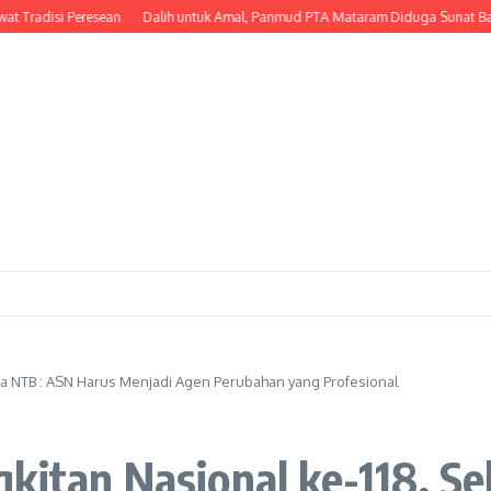
adisi Peresean
Dalih untuk Amal, Panmud PTA Mataram Diduga Sunat Bantuan 
da NTB : ASN Harus Menjadi Agen Perubahan yang Profesional
kitan Nasional ke-118, S