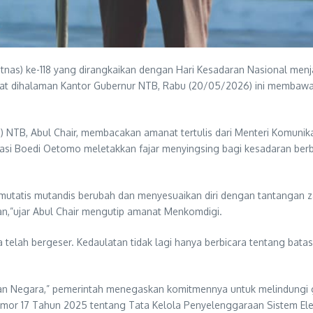
as) ke-118 yang dirangkaikan dengan Hari Kesadaran Nasional menjad
at dihalaman Kantor Gubernur NTB, Rabu (20/05/2026) ini membawa
) NTB, Abul Chair, membacakan amanat tertulis dari Menteri Komunikas
asi Boedi Oetomo meletakkan fajar menyingsing bagi kesadaran berba
 mutatis mutandis berubah dan menyesuaikan diri dengan tantangan za
an,”ujar Abul Chair mengutip amanat Menkomdigi.
lah bergeser. Kedaulatan tidak lagi hanya berbicara tentang batas-ba
Negara,” pemerintah menegaskan komitmennya untuk melindungi gen
mor 17 Tahun 2025 tentang Tata Kelola Penyelenggaraan Sistem Ele