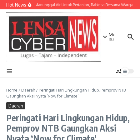
Lewati ke konten
Hot News
TNI AD Manunggal Air Untuk Pertanian, Babinsa Bersama Warga Ban
Me
nu
Home
/
Daerah
/
Peringati Hari Lingkungan Hidup, Pemprov NTB
Gaungkan Aksi Nyata ‘Now for Climate’
Daerah
Peringati Hari Lingkungan Hidup,
Pemprov NTB Gaungkan Aksi
Nyata ‘Now for Climate’