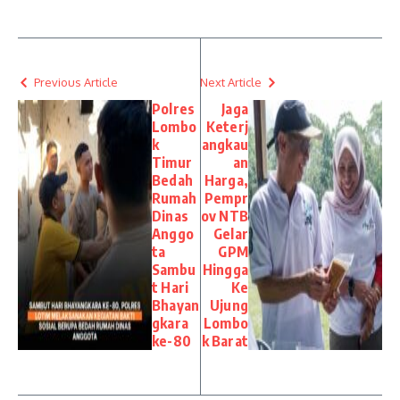
Previous Article
Next Article
Polres
Jaga
Lombo
Keterj
k
angkau
Timur
an
Bedah
Harga,
Rumah
Pempr
Dinas
ov NTB
Anggo
Gelar
ta
GPM
Sambu
Hingga
t Hari
Ke
Bhayan
Ujung
gkara
Lombo
ke-80
k Barat