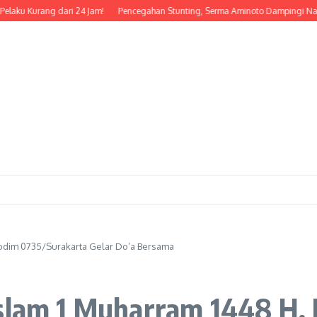
urang dari 24 Jam!
Pencegahan Stunting, Serma Aminoto Dampingi Nakes Dan 
 Kodim 0735/Surakarta Gelar Do’a Bersama
Islam 1 Muharram 1448 H,