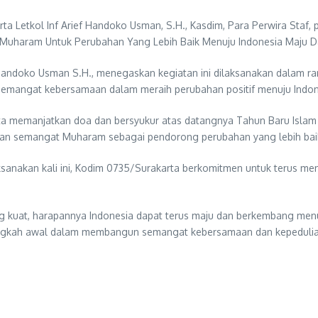
rta Letkol Inf Arief Handoko Usman, S.H., Kasdim, Para Perwira Staf,
uharam Untuk Perubahan Yang Lebih Baik Menuju Indonesia Maju Da
Handoko Usman S.H., menegaskan kegiatan ini dilaksanakan dalam 
 semangat kebersamaan dalam meraih perubahan positif menuju Indon
a memanjatkan doa dan bersyukur atas datangnya Tahun Baru Islam
kan semangat Muharam sebagai pendorong perubahan yang lebih baik
sanakan kali ini, Kodim 0735/Surakarta berkomitmen untuk terus me
kuat, harapannya Indonesia dapat terus maju dan berkembang menuj
i langkah awal dalam membangun semangat kebersamaan dan kepeduli