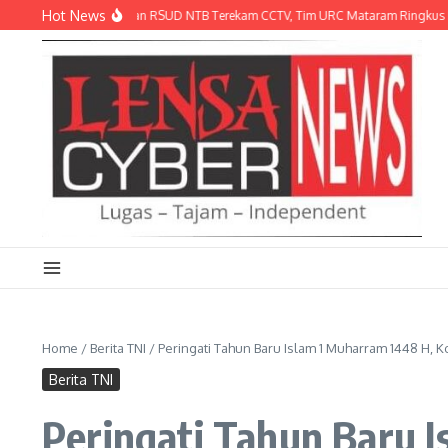
Lewati ke konten
Hot News
ng Helm’ di Parkiran RSUD NTB Terekam CCTV, Tim URC Mataram Ringkus Pelaku K
Home
/
Berita TNI
/
Peringati Tahun Baru Islam 1 Muharram 1448 H,
Berita TNI
Peringati Tahun Baru 