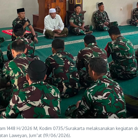
lam 1448 H/2026 M, Kodim 0735/Surakarta melaksanakan kegiatan do
atan Laweyan, Jum”at (19/06/2026).