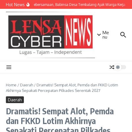
Lewati ke konten
Hot News
Pererat Kebersamaan, Babinsa Desa Tembalang Ajak Warga Kerja Bakti
Me
nu
Home
/
Daerah
/
Dramatis! Sempat Alot, Pemda dan FKKD Lotim
Akhirnya Sepakati Percepatan Pilkades Serentak 2027
Daerah
Dramatis! Sempat Alot, Pemda
dan FKKD Lotim Akhirnya
Sepakati Percepatan Pilkades