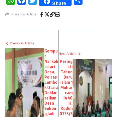
WhatsApp
Facebook
Twitter
Share
Share
Share this Article
Previous Article
Gempu
Next Article
r
Narkob
Pering
a dari
ati
Desa,
Tahun
Polres
Baru
Lombo
Islam 1
k Utara
Muhar
Deklar
ram
asikan
1448
Desa
H,
Sokon
Kodim
g Jadi
0735/S