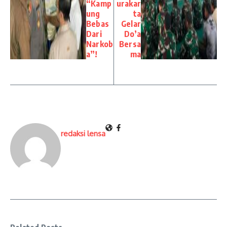
“Kamp
urakar
ung
ta
Bebas
Gelar
Dari
Do’a
Narkob
Bersa
a”!
ma
redaksi lensa