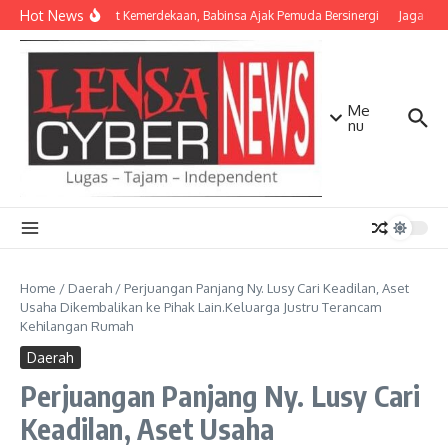
Lewati ke konten
Hot News
Semangat Kemerdekaan, Babinsa Ajak Pemuda Bersinergi
Jaga Mata
Me
nu
Home
/
Daerah
/
Perjuangan Panjang Ny. Lusy Cari Keadilan, Aset
Usaha Dikembalikan ke Pihak Lain.Keluarga Justru Terancam
Kehilangan Rumah
Daerah
Perjuangan Panjang Ny. Lusy Cari
Keadilan, Aset Usaha