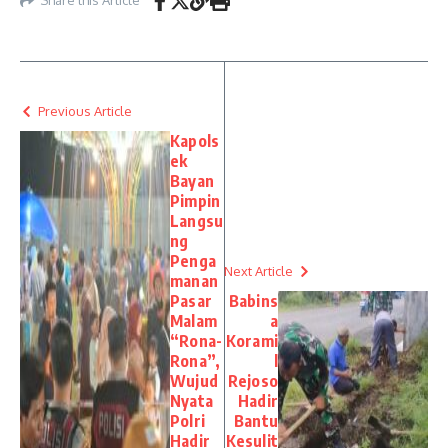
Share this Article
Previous Article
Kapols
ek
Bayan
Pimpin
Langsu
ng
Penga
Next Article
manan
Pasar
Babins
Malam
a
“Rona-
Korami
Rona”,
l
Wujud
Rejoso
Nyata
Hadir
Polri
Bantu
Hadir
Kesulit