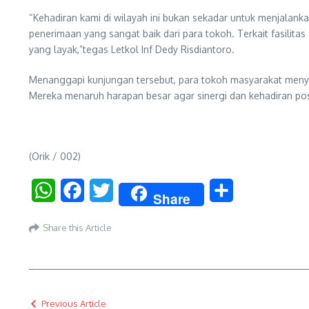
“Kehadiran kami di wilayah ini bukan sekadar untuk menjalank
penerimaan yang sangat baik dari para tokoh. Terkait fasilit
yang layak,”tegas Letkol Inf Dedy Risdiantoro.
Menanggapi kunjungan tersebut, para tokoh masyarakat menyam
Mereka menaruh harapan besar agar sinergi dan kehadiran 
(Orik / 002)
WhatsApp
Facebook
Twitter
Share
Share
Share this Article
Previous Article