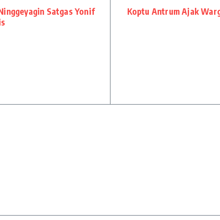
Ninggeyagin Satgas Yonif
Koptu Antrum Ajak Warg
is