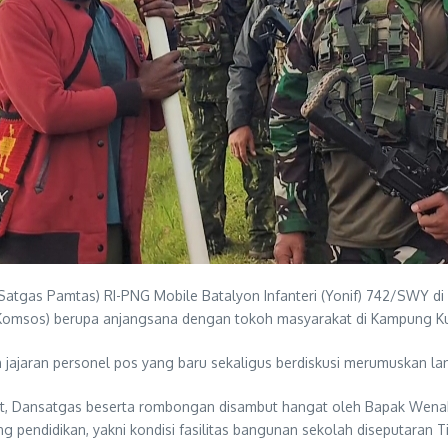
gas Pamtas) RI-PNG Mobile Batalyon Infanteri (Yonif) 742/SWY di 
al (Komsos) berupa anjangsana dengan tokoh masyarakat di Kampung 
 jajaran personel pos yang baru sekaligus berdiskusi merumuskan l
t, Dansatgas beserta rombongan disambut hangat oleh Bapak Wena
g pendidikan, yakni kondisi fasilitas bangunan sekolah diseputaran T