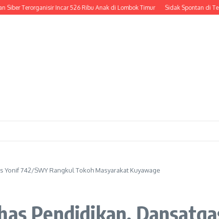
er Terorganisir Incar 526 Ribu Anak di Lombok Timur
Sidak Spontan di Tengah J
gas Yonif 742/SWY Rangkul Tokoh Masyarakat Kuyawage
ahas Pendidikan, Dansatg