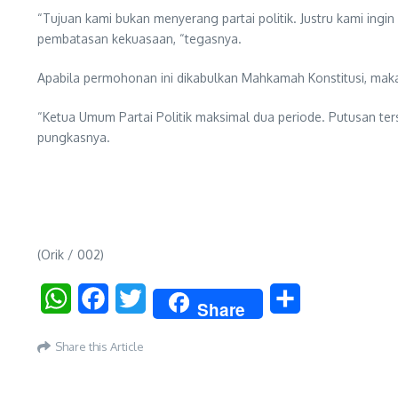
“Tujuan kami bukan menyerang partai politik. Justru kami ing
pembatasan kekuasaan, “tegasnya.
Apabila permohonan ini dikabulkan Mahkamah Konstitusi, maka
“Ketua Umum Partai Politik maksimal dua periode. Putusan ters
pungkasnya.
(Orik / 002)
WhatsApp
Facebook
Twitter
Share
Share
Share this Article