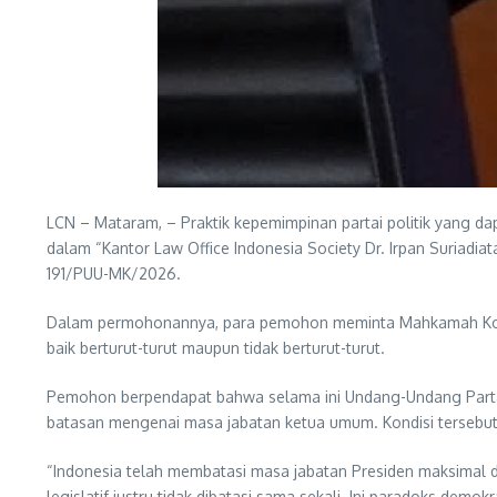
LCN – Mataram, – Praktik kepemimpinan partai politik yang d
dalam “Kantor Law Office Indonesia Society Dr. Irpan Suriadi
191/PUU-MK/2026.
Dalam permohonannya, para pemohon meminta Mahkamah Konstit
baik berturut-turut maupun tidak berturut-turut.
Pemohon berpendapat bahwa selama ini Undang-Undang Parta
batasan mengenai masa jabatan ketua umum. Kondisi tersebut d
“Indonesia telah membatasi masa jabatan Presiden maksimal d
legislatif justru tidak dibatasi sama sekali. Ini paradoks demok