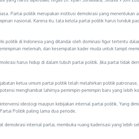
 biasa. Partai politik merupakan institusi demokrasi yang menentuka
an nasional. Karena itu, tata kelola partai politik harus tunduk pada
 politik di Indonesia yang ditandai oleh dominasi figur tertentu dal
 kepemimpinan melemah, dan kesempatan kader muda untuk tampil mem
okrasi harus hidup di dalam tubuh partai politik. Jika partai tidak 
atan ketua umum partai politik telah melahirkan politik patronase,
erpotensi menghambat lahirnya pemimpin-pemimpin baru yang lebih kom
ntervensi ideologi maupun kebijakan internal partai politik. Yang d
rtai Politik paling lama dua periode.
t demokrasi internal partai, membuka ruang kaderisasi yang lebih s