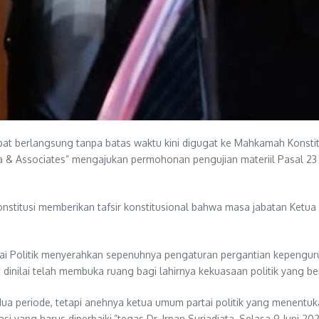
apat berlangsung tanpa batas waktu kini digugat ke Mahkamah Konst
ata & Associates” mengajukan permohonan pengujian materiil Pasal 23
usi memberikan tafsir konstitusional bahwa masa jabatan Ketua Umu
i Politik menyerahkan sepenuhnya pengaturan pergantian kepengu
inilai telah membuka ruang bagi lahirnya kekuasaan politik yang berl
ua periode, tetapi anehnya ketua umum partai politik yang menentuk
rasi yang harus diperbaiki,”tegas Dr. Irpan Suriadiata, Selasa 9 Juni 20