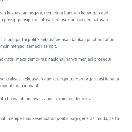
n arah kekuasaan negara, menerima bantuan keuangan dari
 prinsip-prinsip konstitusi, termasuk prinsip pembatasan
am tubuh partai politik selama belasan bahkan puluhan tahun.
impin menjadi semakin sempit.
demokratis, maka demokrasi nasional hanya menjadi prosedur
 sentralisasi kekuasaan dan ketergantungan organisasi kepada
petitif dan inovatif.
iminta hanyalah adanya standar minimum demokrasi
ehat, memperluas kesempatan politik bagi generasi muda, serta