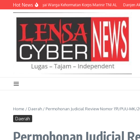
Lewati ke konten
Hot News
ikukuhkan sebagai Warga Kehormatan Korps Marinir TNI AL
Danjen Akademi T
Home
/
Daerah
/
Permohonan Judicial Review Nomor 191/PUU-MK/20
Daerah
Permohonan Judicial 