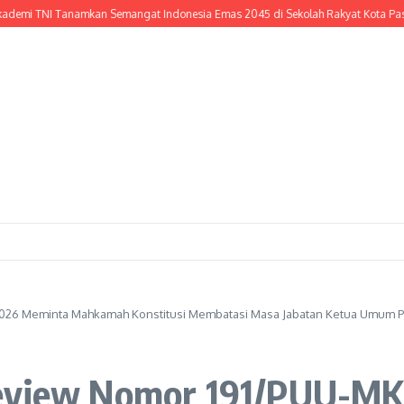
NI Tanamkan Semangat Indonesia Emas 2045 di Sekolah Rakyat Kota Pasuruan, 
26 Meminta Mahkamah Konstitusi Membatasi Masa Jabatan Ketua Umum Part
Review Nomor 191/PUU-M