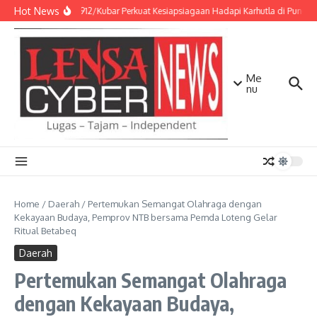
Lewati ke konten
Hot News
Kodim 0912/Kubar Perkuat Kesiapsiagaan Hadapi Karhutla di Puncak
Me
nu
Home
/
Daerah
/
Pertemukan Semangat Olahraga dengan
Kekayaan Budaya, Pemprov NTB bersama Pemda Loteng Gelar
Ritual Betabeq
Daerah
Pertemukan Semangat Olahraga
dengan Kekayaan Budaya,