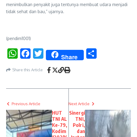
menimbulkan penyakit juga tentunya membuat udara menjadi
tidak sehat dan bau,” ujarnya.
(pendim1001)
WhatsApp
Facebook
Twitter
Share
Share
Share this Article
Previous Article
Next Article
HUT
Sinergi
TNI AL
TNI,
Ke-79,
Polri,
Kodim
dan