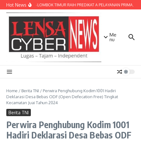
Lewati ke konten
Hot News
POLRES LOMBOK TIMUR RAIH PREDIKAT A PELAYANAN PRIMA, TERBA
Me
nu
Home
/
Berita TNI
/
Perwira Penghubung Kodim 1001 Hadiri
Deklarasi Desa Bebas ODF (Open Defecation Free) Tingkat
Kecamatan Juai Tahun 2024
Berita TNI
Perwira Penghubung Kodim 1001
Hadiri Deklarasi Desa Bebas ODF